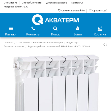
О компании
Способы оплаты
Доставка заказов
Контакты
mail@aquatherm72.ru
Список желаний (
0
)
Сравнить (
0
)
0
Каталог
Контакты
Поиск
Войти
Корзина
Главная
Отопление
Радиаторы и конвекторы
Радиаторы
биметаллические
Радиатор биметаллический RIFAR Base VENTIL 500 х6