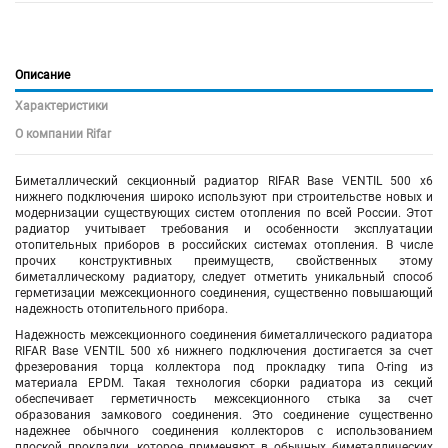
Описание
Характеристики
О компании Rifar
Биметаллический секционный радиатор RIFAR Base VENTIL 500 х6
нижнего подключения
широко используют при строительстве новых и
модернизации существующих систем отопления по всей России. Этот
радиатор учитывает требования и особенности эксплуатации
отопительных приборов в российских системах отопления. В числе
прочих конструктивных преимуществ, свойственных этому
биметаллическому радиатору, следует отметить уникальный способ
герметизации межсекционного соединения, существенно повышающий
надежность отопительного прибора.
Надежность межсекционного соединения биметаллического радиатора
RIFAR Base VENTIL 500
х6
нижнего подключения
достигается за счет
фрезерования торца коллектора под прокладку типа O-ring из
материала EPDM. Такая технология сборки радиатора из секций
обеспечивает герметичность межсекционного стыка за счет
образования замкового соединения. Это соединение существенно
надежнее обычного соединения коллекторов с использованием
плоской прокладки, которое применяют в обычных биметаллических