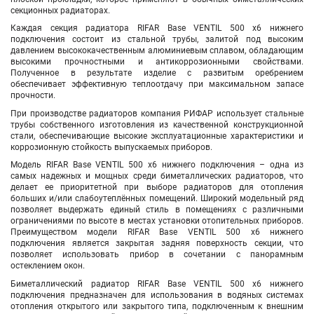
секционных радиаторах.
Каждая секция радиатора RIFAR Base VENTIL 500
х6
нижнего
подключения
состоит из стальной трубы, залитой под высоким
давлением высококачественным алюминиевым сплавом, обладающим
высокими прочностными и антикоррозионными свойствами.
Полученное в результате изделие с развитым оребрением
обеспечивает эффективную теплоотдачу при максимальном запасе
прочности.
При производстве радиаторов компания РИФАР использует стальные
трубы собственного изготовления из качественной конструкционной
стали, обеспечивающие высокие эксплуатационные характеристики и
коррозионную стойкость выпускаемых приборов.
Модель RIFAR Base VENTIL 500
х6
нижнего подключения
– одна из
самых надежных и мощных среди биметаллических радиаторов, что
делает ее приоритетной при выборе радиаторов для отопления
больших и/или слабоутеплённых помещений. Широкий модельный ряд
позволяет выдержать единый стиль в помещениях с различными
ограничениями по высоте в местах установки отопительных приборов.
Преимуществом модели RIFAR Base
VENTIL
500
х6
нижнего
подключения
является закрытая задняя поверхность секции, что
позволяет использовать прибор в сочетании с панорамным
остеклением окон.
Биметаллический радиатор RIFAR Base VENTIL 500
х6
нижнего
подключения
предназначен для использования в водяных системах
отопления открытого или закрытого типа, подключенным к внешним