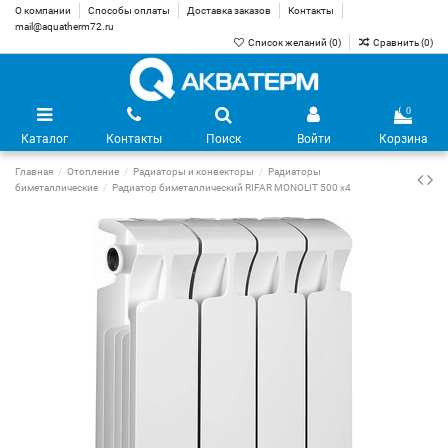
О компании
Способы оплаты
Доставка заказов
Контакты
mail@aquatherm72.ru
Список желаний (
0
)
Сравнить (
0
)
0
Каталог
Контакты
Поиск
Войти
Корзина
Главная
Отопление
Радиаторы и конвекторы
Радиаторы
биметаллические
Радиатор биметаллический RIFAR MONOLIT 500 х4