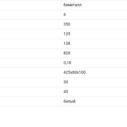
биметалл
6
350
135
138
828
0,18
425x80x100
30
45
белый