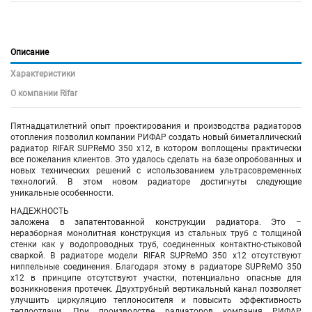
Описание
Характеристики
О компании Rifar
Пятнадцатилетний опыт проектирования и производства радиаторов
отопления позволил компании РИФАР создать новый биметаллический
радиатор RIFAR SUPReMO 350 х12, в котором воплощены практически
все пожелания клиентов. Это удалось сделать на базе опробованных и
новых технических решений с использованием ультрасовременных
технологий. В этом новом радиаторе достигнуты следующие
уникальные особенности.
НАДЕЖНОСТЬ
заложена в запатентованной конструкции радиатора. Это –
неразборная монолитная конструкция из стальных труб с толщиной
стенки как у водопроводных труб, соединенных контактно-стыковой
сваркой. В радиаторе модели RIFAR SUPReMO 350 х12 отсутствуют
ниппельные соединения. Благодаря этому в радиаторе SUPReMO 350
х12 в принципе отсутствуют участки, потенциально опасные для
возникновения протечек. Двухтрубный вертикальный канал позволяет
улучшить циркуляцию теплоносителя и повысить эффективность
теплоотдачи. При производстве радиаторов компания РИФАР