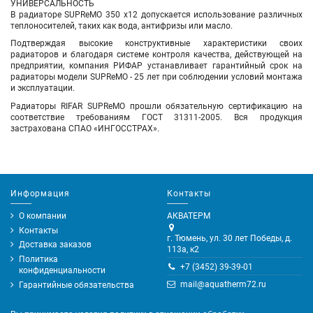
УНИВЕРСАЛЬНОСТЬ
В радиаторе SUPReMO 350 х12 допускается использование различных
теплоносителей, таких как вода, антифризы или масло.
Подтверждая высокие конструктивные характеристики своих
радиаторов и благодаря системе контроля качества, действующей на
предприятии, компания РИФАР устанавливает гарантийный срок на
радиаторы модели SUPReMO - 25 лет при соблюдении условий монтажа
и эксплуатации.
Радиаторы RIFAR SUPReMO прошли обязательную сертификацию на
соответствие требованиям ГОСТ 31311-2005. Вся продукция
застрахована СПАО «ИНГОССТРАХ».
Информация
Контакты
О компании
АКВАТЕРМ
Контакты
г. Тюмень, ул. 30 лет Победы, д.
Доставка заказов
113а, к2
Политика
+7 (3452) 39-39-01
конфиденциальности
mail@aquatherm72.ru
Гарантийные обязательства