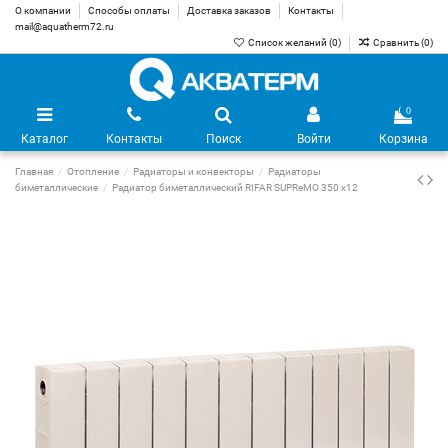
О компании
Способы оплаты
Доставка заказов
Контакты
mail@aquatherm72.ru
Список желаний (
0
)
Сравнить (
0
)
0
Каталог
Контакты
Поиск
Войти
Корзина
Главная
Отопление
Радиаторы и конвекторы
Радиаторы
биметаллические
Радиатор биметаллический RIFAR SUPReMO 350 х12