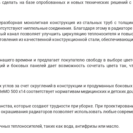
 сделать на базе опробованных и новых технических решений с
еразборная монолитная конструкция из стальных труб с толщин
отсутствуют ниппельные соединения. Благодаря этому в радиаторе 
ный канал позволяет улучшить циркуляцию теплоносителя и повыс
товления из качественной конструкционной стали, обеспечивающ
нашего времени и предлагает покупателю свободу в выборе цве
ций и боковых панелей дает возможность сочетать цвета так, 
углов за счет скруглений в конструкции и продуманных боковых
UPReMO 500 х14 соответствует нормативам медицинских и детских д
нства, которые создают трудности при уборке. При проектирован
во окрашивания радиаторов позволяет использовать любые соврем
ных теплоносителей, таких как вода, антифризы или масло.