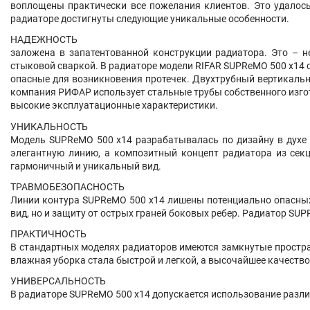
воплощены практически все пожелания клиентов. Это удалось
радиаторе достигнуты следующие уникальные особенности.
НАДЕЖНОСТЬ
заложена в запатентованной конструкции радиатора. Это – н
стыковой сваркой. В радиаторе модели RIFAR SUPReMO 500 х14 
опасные для возникновения протечек. Двухтрубный вертикаль
компания РИФАР использует стальные трубы собственного изго
высокие эксплуатационные характеристики.
УНИКАЛЬНОСТЬ
Модель SUPReMO 500 х14 разрабатывалась по дизайну в духе 
элегантную линию, а композитный концепт радиатора из сек
гармоничный и уникальный вид.
ТРАВМОБЕЗОПАСНОСТЬ
Линии контура SUPReMO 500 х14 лишены потенциально опасных 
вид, но и защиту от острых граней боковых ребер. Радиатор S
ПРАКТИЧНОСТЬ
В стандартных моделях радиаторов имеются замкнутые простра
влажная уборка стала быстрой и легкой, а высочайшее качест
УНИВЕРСАЛЬНОСТЬ
В радиаторе SUPReMO 500 х14 допускается использование различ