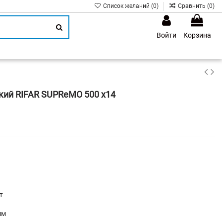
Список желаний (
0
)
Сравнить (
0
)
Войти
Корзина
1
кий RIFAR SUPReMO 500 х14
т
мм