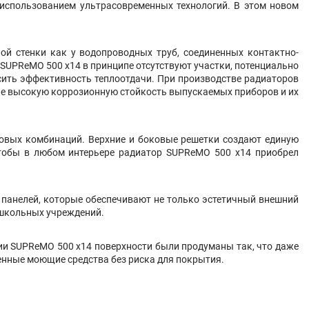
 использованием ультрасовременных технологий. В этом новом
ой стенки как у водопроводных труб, соединенных контактно-
SUPReMO 500 х14 в принципе отсутствуют участки, потенциально
ить эффективность теплоотдачи. При производстве радиаторов
ие высокую коррозионную стойкость выпускаемых приборов и их
товых комбинаций. Верхние и боковые решетки создают единую
чтобы в любом интерьере радиатор SUPReMO 500 х14 приобрел
 панелей, которые обеспечивают не только эстетичный внешний
ошкольных учреждений.
ии SUPReMO 500 х14 поверхности были продуманы так, что даже
енные моющие средства без риска для покрытия.