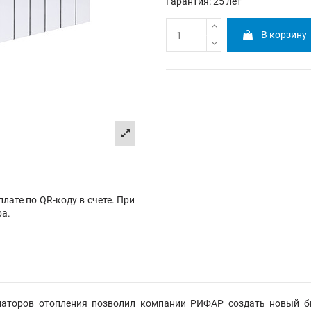
Гарантия: 25 лет
В корзину
лате по QR-коду в счете. При
ра.
иаторов отопления позволил компании РИФАР создать новый б