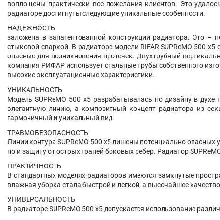
воплощены практически все пожелания клиентов. Это удалось
радиаторе достигнуты следующие уникальные особенности.
НАДЕЖНОСТЬ
заложена в запатентованной конструкции радиатора. Это – н
стыковой сваркой. В радиаторе модели RIFAR SUPReMO 500 х5 о
опасные для возникновения протечек. Двухтрубный вертикаль
компания РИФАР использует стальные трубы собственного изго
высокие эксплуатационные характеристики.
УНИКАЛЬНОСТЬ
Модель SUPReMO 500 х5 разрабатывалась по дизайну в духе н
элегантную линию, а композитный концепт радиатора из сек
гармоничный и уникальный вид.
ТРАВМОБЕЗОПАСНОСТЬ
Линии контура SUPReMO 500 х5 лишены потенциально опасных уг
но и защиту от острых граней боковых ребер. Радиатор SUPReM
ПРАКТИЧНОСТЬ
В стандартных моделях радиаторов имеются замкнутые простра
влажная уборка стала быстрой и легкой, а высочайшее качест
УНИВЕРСАЛЬНОСТЬ
В радиаторе SUPReMO 500 х5 допускается использование различн