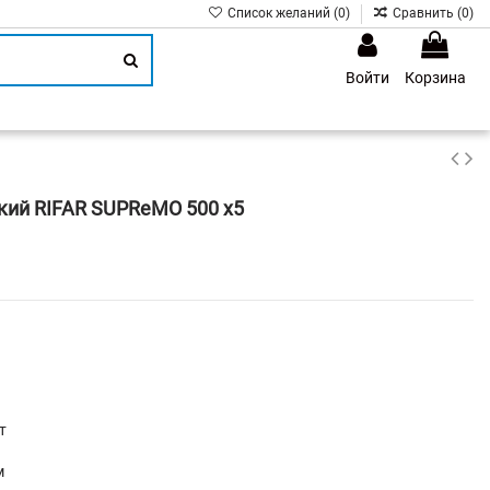
Список желаний (
0
)
Сравнить (
0
)
Войти
Корзина
1
кий RIFAR SUPReMO 500 х5
т
м