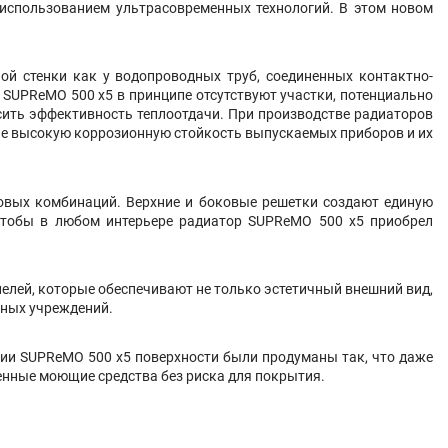
 использованием ультрасовременных технологий. В этом новом
ой стенки как у водопроводных труб, соединенных контактно-
 SUPReMO 500 х5 в принципе отсутствуют участки, потенциально
ить эффективность теплоотдачи. При производстве радиаторов
ие высокую коррозионную стойкость выпускаемых приборов и их
товых комбинаций. Верхние и боковые решетки создают единую
 чтобы в любом интерьере радиатор SUPReMO 500 х5 приобрел
елей, которые обеспечивают не только эстетичный внешний вид,
ьных учреждений.
нии SUPReMO 500 х5 поверхности были продуманы так, что даже
енные моющие средства без риска для покрытия.