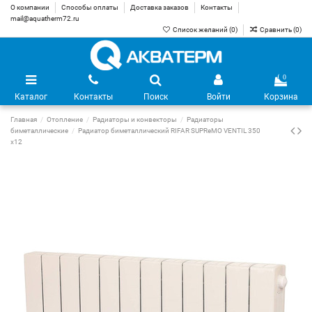
О компании
Способы оплаты
Доставка заказов
Контакты
mail@aquatherm72.ru
Список желаний (
0
)
Сравнить (
0
)
0
Каталог
Контакты
Поиск
Войти
Корзина
Главная
Отопление
Радиаторы и конвекторы
Радиаторы
биметаллические
Радиатор биметаллический RIFAR SUPReMO VENTIL 350
х12