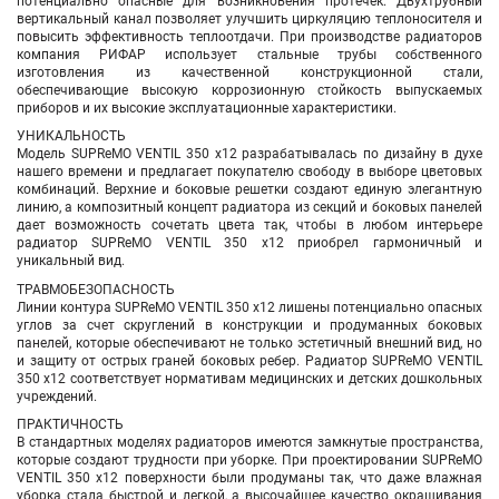
потенциально опасные для возникновения протечек. Двухтрубный
вертикальный канал позволяет улучшить циркуляцию теплоносителя и
повысить эффективность теплоотдачи. При производстве радиаторов
компания РИФАР использует стальные трубы собственного
изготовления из качественной конструкционной стали,
обеспечивающие высокую коррозионную стойкость выпускаемых
приборов и их высокие эксплуатационные характеристики.
УНИКАЛЬНОСТЬ
Модель SUPReMO VENTIL 350 х12 разрабатывалась по дизайну в духе
нашего времени и предлагает покупателю свободу в выборе цветовых
комбинаций. Верхние и боковые решетки создают единую элегантную
линию, а композитный концепт радиатора из секций и боковых панелей
дает возможность сочетать цвета так, чтобы в любом интерьере
радиатор SUPReMO VENTIL 350 х12 приобрел гармоничный и
уникальный вид.
ТРАВМОБЕЗОПАСНОСТЬ
Линии контура SUPReMO VENTIL 350 х12 лишены потенциально опасных
углов за счет скруглений в конструкции и продуманных боковых
панелей, которые обеспечивают не только эстетичный внешний вид, но
и защиту от острых граней боковых ребер. Радиатор SUPReMO VENTIL
350 х12 соответствует нормативам медицинских и детских дошкольных
учреждений.
ПРАКТИЧНОСТЬ
В стандартных моделях радиаторов имеются замкнутые пространства,
которые создают трудности при уборке. При проектировании SUPReMO
VENTIL 350 х12 поверхности были продуманы так, что даже влажная
уборка стала быстрой и легкой, а высочайшее качество окрашивания