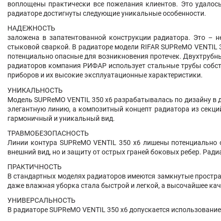
воплощены практически все пожелания клиентов. Это удалось
радиаторе достигнуты следующие уникальные особенности.
НАДЕЖНОСТЬ
заложена в запатентованной конструкции радиатора. Это – н
стыковой сваркой. В радиаторе модели RIFAR SUPReMO VENTIL 3
потенциально опасные для возникновения протечек. Двухтрубн
радиаторов компания РИФАР использует стальные трубы собст
приборов и их высокие эксплуатационные характеристики.
УНИКАЛЬНОСТЬ
Модель SUPReMO VENTIL 350 х6 разрабатывалась по дизайну в д
элегантную линию, а композитный концепт радиатора из секци
гармоничный и уникальный вид.
ТРАВМОБЕЗОПАСНОСТЬ
Линии контура SUPReMO VENTIL 350 х6 лишены потенциально о
внешний вид, но и защиту от острых граней боковых ребер. Ра
ПРАКТИЧНОСТЬ
В стандартных моделях радиаторов имеются замкнутые простра
даже влажная уборка стала быстрой и легкой, а высочайшее к
УНИВЕРСАЛЬНОСТЬ
В радиаторе SUPReMO VENTIL 350 х6 допускается использование 