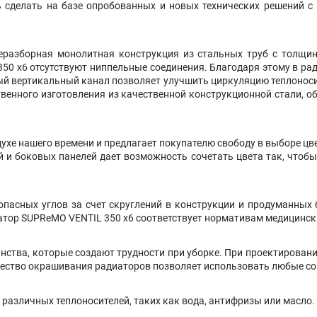
 сделать на базе опробованных и новых технических решений с
еразборная монолитная конструкция из стальных труб с толщин
50 х6 отсутствуют ниппельные соединения. Благодаря этому в рад
ый вертикальный канал позволяет улучшить циркуляцию теплоноси
венного изготовления из качественной конструкционной стали,
ухе нашего времени и предлагает покупателю свободу в выборе ц
й и боковых панелей дает возможность сочетать цвета так, чтоб
пасных углов за счет скруглений в конструкции и продуманных 
диатор SUPReMO VENTIL 350 х6 соответствует нормативам медицинс
нства, которые создают трудности при уборке. При проектировани
ачество окрашивания радиаторов позволяет использовать любые с
различных теплоносителей, таких как вода, антифризы или масло.