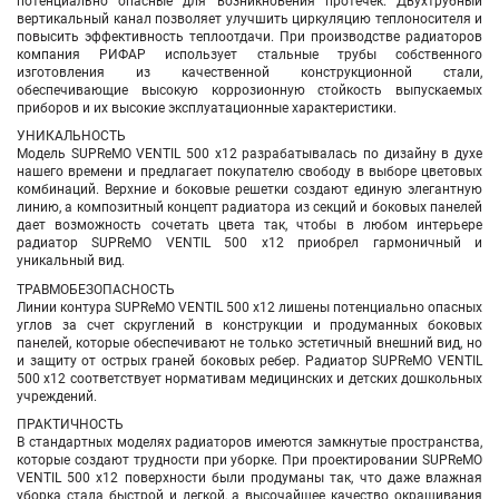
потенциально опасные для возникновения протечек. Двухтрубный
вертикальный канал позволяет улучшить циркуляцию теплоносителя и
повысить эффективность теплоотдачи. При производстве радиаторов
компания РИФАР использует стальные трубы собственного
изготовления из качественной конструкционной стали,
обеспечивающие высокую коррозионную стойкость выпускаемых
приборов и их высокие эксплуатационные характеристики.
УНИКАЛЬНОСТЬ
Модель SUPReMO VENTIL 500 х12 разрабатывалась по дизайну в духе
нашего времени и предлагает покупателю свободу в выборе цветовых
комбинаций. Верхние и боковые решетки создают единую элегантную
линию, а композитный концепт радиатора из секций и боковых панелей
дает возможность сочетать цвета так, чтобы в любом интерьере
радиатор SUPReMO VENTIL 500 х12 приобрел гармоничный и
уникальный вид.
ТРАВМОБЕЗОПАСНОСТЬ
Линии контура SUPReMO VENTIL 500 х12 лишены потенциально опасных
углов за счет скруглений в конструкции и продуманных боковых
панелей, которые обеспечивают не только эстетичный внешний вид, но
и защиту от острых граней боковых ребер. Радиатор SUPReMO VENTIL
500 х12 соответствует нормативам медицинских и детских дошкольных
учреждений.
ПРАКТИЧНОСТЬ
В стандартных моделях радиаторов имеются замкнутые пространства,
которые создают трудности при уборке. При проектировании SUPReMO
VENTIL 500 х12 поверхности были продуманы так, что даже влажная
уборка стала быстрой и легкой, а высочайшее качество окрашивания