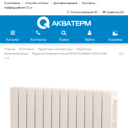
О компании
Способы оплаты
Доставка заказов
Контакты
mail@aquatherm72.ru
Список желаний (
0
)
Сравнить (
0
)
0
Каталог
Контакты
Поиск
Войти
Корзина
Главная
Отопление
Радиаторы и конвекторы
Радиаторы
биметаллические
Радиатор биметаллический RIFAR SUPReMO VENTIL 500
х12