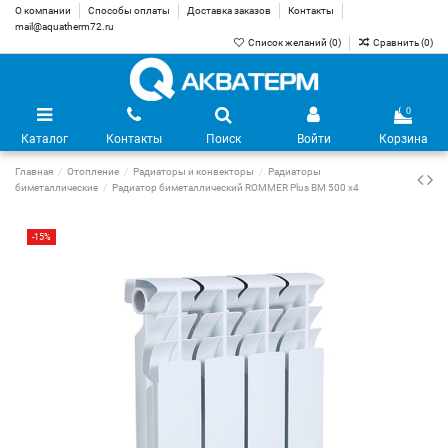
О компании
Способы оплаты
Доставка заказов
Контакты
mail@aquatherm72.ru
Список желаний (
0
)
Сравнить (
0
)
0
Каталог
Контакты
Поиск
Войти
Корзина
Главная
Отопление
Радиаторы и конвекторы
Радиаторы
биметаллические
Радиатор биметаллический ROMMER Plus BM 500 х4
-15%