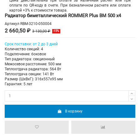
Цена действительна при оплате за наличный расчет или при
оплате по QR-коду в счете. При безналичном расчете или оплате
картой +3% к стоимости товара.
Радиатор биметаллический ROMMER Plus BM 500 х4
Артикул
RBM-3210-050004
2 660,50 ₽
3 130,00 ₽
-15%
Срок поставки: от 2 до 3 дней
Количество секций: 4
Подключение: боковое
Тип радиатора: секционный
Межосевое расстояние: 500 мм
Теплоотдача радиатора: 564 Вт
Теплоотдача секции: 141 Вт
Размер (ШхВхГ): 316х557х95 мм
Гарантия: 5 лет
В корзину