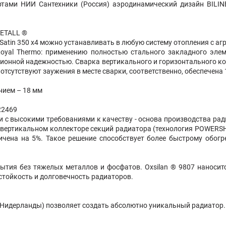
ертами НИИ Сантехники (Россия) аэродинамический дизайн BIL
METALL ®
 Satin 350 х4 можно устанавливать в любую систему отопления с аг
yal Thermo: применению полностью стального закладного элем
ионной надежностью. Сварка вертикального и горизонтального ко
отсутствуют заужения в месте сварки, соответственно, обеспечена
нием – 18 мм
22469
 с высокими требованиями к качеству - основа производства рад
 вертикальном коллекторе секций радиатора (технология POWERSH
чена на 5%. Такое решение способствует более быстрому обогр
крытия без тяжелых металлов и фосфатов. Oxsilan ® 9807 наносит
тойкость и долговечность радиаторов.
(Нидерланды) позволяет создать абсолютно уникальный радиатор.