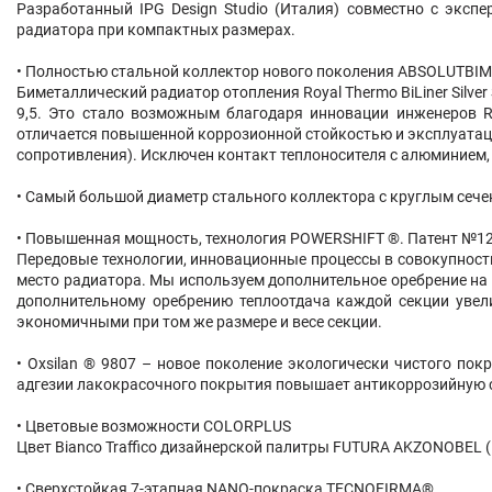
Разработанный IPG Design Studio (Италия) совместно с эксп
радиатора при компактных размерах.
• Полностью стальной коллектор нового поколения ABSOLUTBI
Биметаллический радиатор отопления Royal Thermo BiLiner Silver
9,5. Это стало возможным благодаря инновации инженеров Ro
отличается повышенной коррозионной стойкостью и эксплуатац
сопротивления). Исключен контакт теплоносителя с алюминием, 
• Самый большой диаметр стального коллектора с круглым сече
• Повышенная мощность, технология POWERSHIFT ®. Патент №1
Передовые технологии, инновационные процессы в совокупности
место радиатора. Мы используем дополнительное оребрение на
дополнительному оребрению теплоотдача каждой секции увели
экономичными при том же размере и весе секции.
• Oxsilan ® 9807 – новое поколение экологически чистого по
адгезии лакокрасочного покрытия повышает антикоррозийную с
• Цветовые возможности COLORPLUS
Цвет Bianco Traffico дизайнерской палитры FUTURA AKZONOBEL 
• Сверхстойкая 7-этапная NANO-покраска TECNOFIRMA®