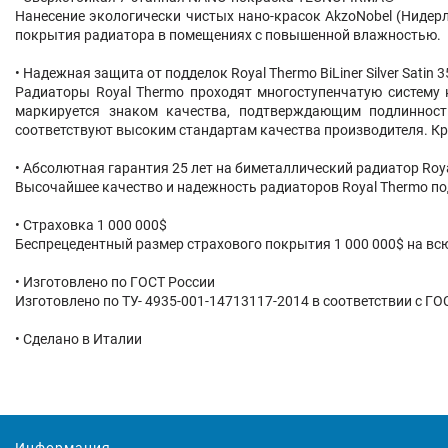
Нанесение экологически чистых нано-красок AkzoNobel (Нидерл
покрытия радиатора в помещениях с повышенной влажностью.
• Надежная защита от подделок Royal Thermo BiLiner Silver Satin 3
Радиаторы Royal Thermo проходят многоступенчатую систему 
маркируется знаком качества, подтверждающим подлиннос
соответствуют высоким стандартам качества производителя. Кро
• Абсолютная гарантия 25 лет на биметаллический радиатор Royal T
Высочайшее качество и надежность радиаторов Royal Thermo п
• Страховка 1 000 000$
Беспрецедентный размер страхового покрытия 1 000 000$ на всю
• Изготовлено по ГОСТ России
Изготовлено по ТУ- 4935-001-14713117-2014 в соответствии с ГО
• Сделано в Италии