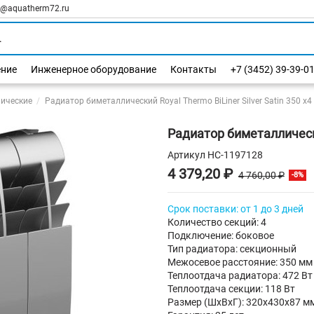
l@aquatherm72.ru
ение
Инженерное оборудование
Контакты
+7 (3452) 39-39-0
ические
Радиатор биметаллический Royal Thermo BiLiner Silver Satin 350 х4
Радиатор биметаллический
Артикул
НС-1197128
4 379,20 ₽
4 760,00 ₽
-8%
Срок поставки: от 1 до 3 дней
Количество секций: 4
Подключение: боковое
Тип радиатора: секционный
Межосевое расстояние: 350 мм
Теплоотдача радиатора: 472 Вт
Теплоотдача секции: 118 Вт
Размер (ШхВхГ): 320х430х87 м