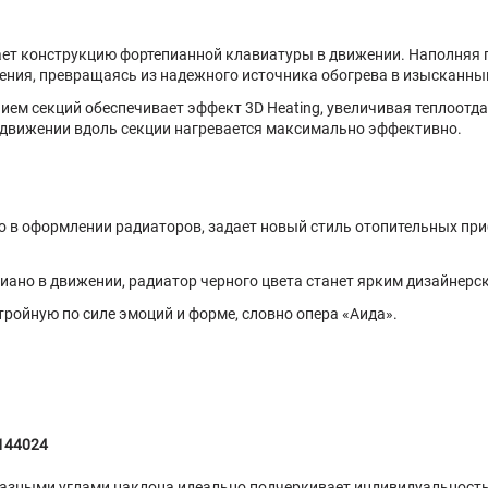
ает конструкцию фортепианной клавиатуры в движении. Наполняя 
ния, превращаясь из надежного источника обогрева в изысканный
м секций обеспечивает эффект 3D Heating, увеличивая теплоотда
 движении вдоль секции нагревается максимально эффективно.
о в оформлении радиаторов, задает новый стиль отопительных при
ано в движении, радиатор черного цвета станет ярким дизайнерск
ройную по силе эмоций и форме, словно опера «Аида».
144024
разными углами наклона идеально подчеркивает индивидуальность