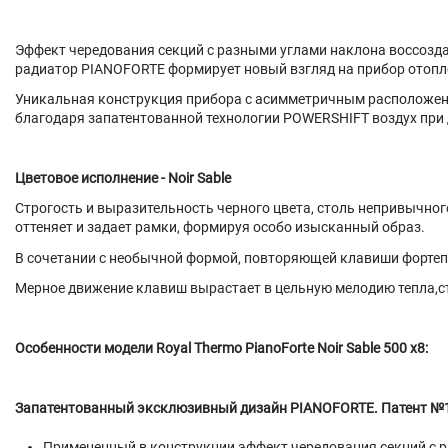
Эффект чередования секций с разными углами наклона воссозд
радиатор PIANOFORTE формирует новый взгляд на прибор отопле
Уникальная конструкция прибора с асимметричным расположение
благодаря запатентованной технологии POWERSHIFT воздух при
Цветовое исполнение - Noir Sable
Строгость и выразительность черного цвета, столь непривычног
оттеняет и задает рамки, формируя особо изысканный образ.
В сочетании с необычной формой, повторяющей клавиши фортепи
Мерное движение клавиш вырастает в цельную мелодию тепла,ст
Особенности модели Royal Thermo PianoForte Noir Sable 500 x8:
Запатентованный эксклюзивный дизайн PIANOFORTE. Патент №
Примененный в конструкции эффект чередования секций с 