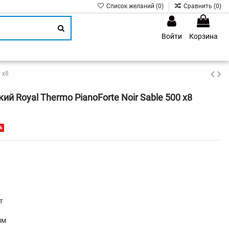
Список желаний (
0
)
Сравнить (
0
)
Войти
Корзина
1
 х8
й Royal Thermo PianoForte Noir Sable 500 х8
%
т
мм