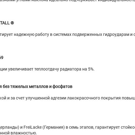
ETALL ®
ирует надежную работу в системах подверженных гидроударам и с
69
ции увеличивает теплоотдачу радиатора на 5%.
ия без тяжелых металлов и фосфатов
аской и за счет улучшенной адгезии лакокрасочного покрытия пов
ерланды) и FreiLacke (Германия) в семь этапов, гарантирует стой
енной влажностью.