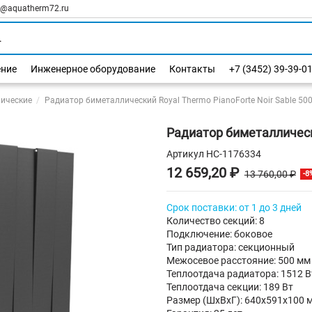
l@aquatherm72.ru
ение
Инженерное оборудование
Контакты
+7 (3452) 39-39-0
ические
Радиатор биметаллический Royal Thermo PianoForte Noir Sable 500
Радиатор биметаллически
Артикул
НС-1176334
12 659,20 ₽
13 760,00 ₽
-8
Срок поставки: от 1 до 3 дней
Количество секций: 8
Подключение: боковое
Тип радиатора: секционный
Межосевое расстояние: 500 мм
Теплоотдача радиатора: 1512 В
Теплоотдача секции: 189 Вт
Размер (ШхВхГ): 640х591х100 