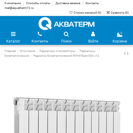
О компании
Способы оплаты
Доставка заказов
Контакты
mail@aquatherm72.ru
Список желаний (
0
)
Сравнить (
0
)
0
Каталог
Контакты
Поиск
Войти
Корзина
Главная
Отопление
Радиаторы и конвекторы
Радиаторы
биметаллические
Радиатор биметаллический RIFAR Base 500 х12