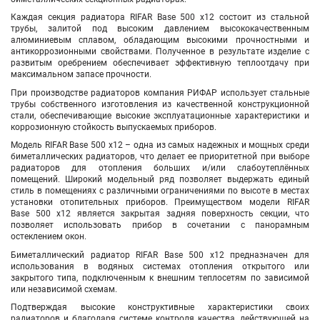
Каждая секция радиатора RIFAR Base 500
х12
состоит из стальной
трубы, залитой под высоким давлением высококачественным
алюминиевым сплавом, обладающим высокими прочностными и
антикоррозионными свойствами. Полученное в результате изделие с
развитым оребрением обеспечивает эффективную теплоотдачу при
максимальном запасе прочности.
При производстве радиаторов компания РИФАР использует стальные
трубы собственного изготовления из качественной конструкционной
стали, обеспечивающие высокие эксплуатационные характеристики и
коррозионную стойкость выпускаемых приборов.
Модель RIFAR Base 500
х12
– одна из самых надежных и мощных среди
биметаллических радиаторов, что делает ее приоритетной при выборе
радиаторов для отопления больших и/или слабоутеплённых
помещений. Широкий модельный ряд позволяет выдержать единый
стиль в помещениях с различными ограничениями по высоте в местах
установки отопительных приборов. Преимуществом модели RIFAR
Base 500
х12
является закрытая задняя поверхность секции, что
позволяет использовать прибор в сочетании с панорамным
остеклением окон.
Биметаллический радиатор RIFAR Base 500
х12
предназначен для
использования в водяных системах отопления открытого или
закрытого типа, подключенным к внешним теплосетям по зависимой
или независимой схемам.
Подтверждая высокие конструктивные характеристики своих
радиаторов и благодаря системе контроля качества, действующей на