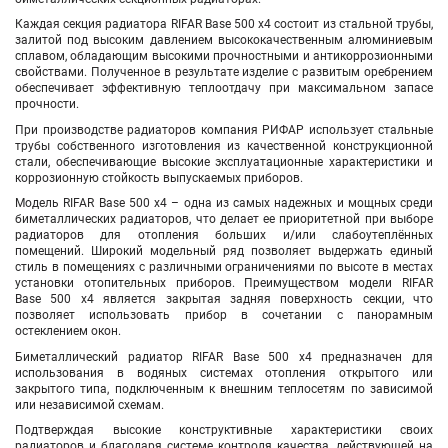
Каждая секция радиатора RIFAR Base 500
х4
состоит из стальной трубы,
залитой под высоким давлением высококачественным алюминиевым
сплавом, обладающим высокими прочностными и антикоррозионными
свойствами. Полученное в результате изделие с развитым оребрением
обеспечивает эффективную теплоотдачу при максимальном запасе
прочности.
При производстве радиаторов компания РИФАР использует стальные
трубы собственного изготовления из качественной конструкционной
стали, обеспечивающие высокие эксплуатационные характеристики и
коррозионную стойкость выпускаемых приборов.
Модель RIFAR Base 500
х4
– одна из самых надежных и мощных среди
биметаллических радиаторов, что делает ее приоритетной при выборе
радиаторов для отопления больших и/или слабоутеплённых
помещений. Широкий модельный ряд позволяет выдержать единый
стиль в помещениях с различными ограничениями по высоте в местах
установки отопительных приборов. Преимуществом модели RIFAR
Base 500
х4
является закрытая задняя поверхность секции, что
позволяет использовать прибор в сочетании с панорамным
остеклением окон.
Биметаллический радиатор RIFAR Base 500
х4
предназначен для
использования в водяных системах отопления открытого или
закрытого типа, подключенным к внешним теплосетям по зависимой
или независимой схемам.
Подтверждая высокие конструктивные характеристики своих
радиаторов и благодаря системе контроля качества, действующей на