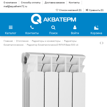
О компании
Способы оплаты
Доставка заказов
Контакты
mail@aquatherm72.ru
Список желаний (
0
)
Сравнить (
0
)
0
Каталог
Контакты
Поиск
Войти
Корзина
Главная
Отопление
Радиаторы и конвекторы
Радиаторы
биметаллические
Радиатор биметаллический RIFAR Base 500 х4