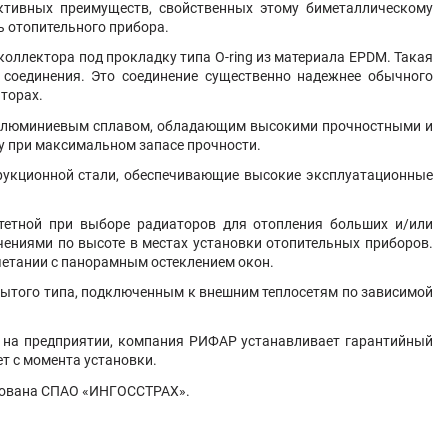
уктивных преимуществ, свойственных этому биметаллическому
 отопительного прибора.
коллектора под прокладку типа O-ring из материала EPDM. Такая
 соединения. Это соединение существенно надежнее обычного
торах.
м алюминиевым сплавом, обладающим высокими прочностными и
у при максимальном запасе прочности.
трукционной стали, обеспечивающие высокие эксплуатационные
тетной при выборе радиаторов для отопления больших и/или
ениями по высоте в местах установки отопительных приборов.
четании с панорамным остеклением окон.
рытого типа, подключенным к внешним теплосетям по зависимой
й на предприятии, компания РИФАР устанавливает гарантийный
т с момента установки.
ахована СПАО «ИНГОССТРАХ».