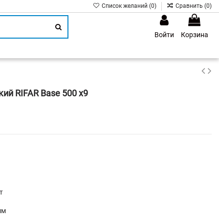
Список желаний (
0
)
Сравнить (
0
)
Войти
Корзина
1
ий RIFAR Base 500 х9
т
мм