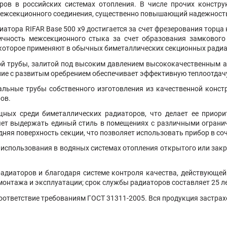
ров в российских системах отопления. В числе прочих констр
 межсекционного соединения, существенно повышающий надежность
иатора RIFAR Base 500
х9
достигается за счет фрезерования торца 
тичность межсекционного стыка за счет образования замкового
 которое применяют в обычных биметаллических секционных радиа
ой трубы, залитой под высоким давлением высококачественны
лие с развитым оребрением обеспечивает эффективную теплоотдач
льные трубы собственного изготовления из качественной конс
ов.
ых среди биметаллических радиаторов, что делает ее приори
т выдержать единый стиль в помещениях с различными огранич
няя поверхность секции, что позволяет использовать прибор в со
использования в водяных системах отопления открытого или зак
адиаторов и благодаря системе контроля качества, действующе
монтажа и эксплуатации; срок службы радиаторов составляет 25 ле
оответствие требованиям ГОСТ 31311-2005. Вся продукция застр