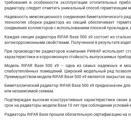
требования и особенности эксплуатации отопительных прибо
радиатору, следует отметить уникальный способ герметизации
Надежность межсекционного соединения биметаллического рад
технология сборки радиатора из секций обеспечивает герме
соединения коллекторов с использованием плоской прокладки,
Каждая секция радиатора RIFAR Base 500
х9
состоит из стальн
антикоррозионными свойствами. Полученное в результате изде
При производстве радиаторов компания РИФАР использует ста
характеристики и коррозионную стойкость выпускаемых прибор
Модель RIFAR Base 500
х9
– одна из самых надежных и мощн
слабоутеплённых помещений. Широкий модельный ряд позволяе
Преимуществом модели RIFAR Base 500
х9
является закрытая зад
Биметаллический радиатор RIFAR Base 500
х9
предназначен для 
или независимой схемам.
Подтверждая высокие конструктивные характеристики своих р
срок на радиаторы модели Base 10 лет при соблюдении условий 
Радиаторы RIFAR Base прошли обязательную сертификацию на с