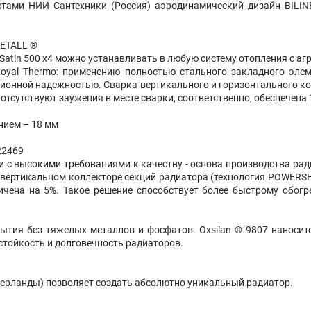
ертами НИИ Сантехники (Россия) аэродинамический дизайн BIL
METALL ®
 Satin 500 х4 можно устанавливать в любую систему отопления с аг
yal Thermo: применению полностью стального закладного элем
ионной надежностью. Сварка вертикального и горизонтального ко
отсутствуют заужения в месте сварки, соответственно, обеспечена
нием – 18 мм
22469
 с высокими требованиями к качеству - основа производства рад
 вертикальном коллекторе секций радиатора (технология POWERSH
чена на 5%. Такое решение способствует более быстрому обогр
крытия без тяжелых металлов и фосфатов. Oxsilan ® 9807 наносит
тойкость и долговечность радиаторов.
дерланды) позволяет создать абсолютно уникальный радиатор.