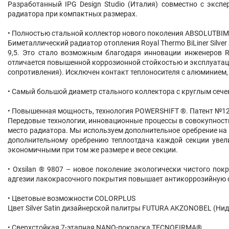
Разработанный IPG Design Studio (Италия) совместно с эксп
радиатора при компактных размерах.
• Полностью стальной коллектор нового поколения ABSOLUTBI
Биметаллический радиатор отопления Royal Thermo BiLiner Silver
9,5. Это стало возможным благодаря инновации инженеров Ro
отличается повышенной коррозионной стойкостью и эксплуатац
сопротивления). Исключен контакт теплоносителя с алюминием, 
• Самый большой диаметр стального коллектора с круглым сече
• Повышенная мощность, технология POWERSHIFT ®. Патент №1
Передовые технологии, инновационные процессы в совокупности
место радиатора. Мы используем дополнительное оребрение на
дополнительному оребрению теплоотдача каждой секции увели
экономичными при том же размере и весе секции.
• Oxsilan ® 9807 – новое поколение экологически чистого по
адгезии лакокрасочного покрытия повышает антикоррозийную с
• Цветовые возможности COLORPLUS
Цвет Silver Satin дизайнерской палитры FUTURA AKZONOBEL (Ни
• Сверхстойкая 7-этапная NANO-покраска TECNOFIRMA®