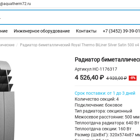
l@aquatherm72.ru
ение
Инженерное оборудование
Контакты
+7 (3452) 39-39-0
ические
Радиатор биметаллический Royal Thermo BiLiner Silver Satin 500 х4
Радиатор биметаллический
Артикул
НС-1176317
4 526,40 ₽
4 920,00 ₽
-8%
Срок поставки: от 1 до 3 дней
Количество секций: 4
Подключение: боковое
Тип радиатора: секционный
Межосевое расстояние: 500 мм
Теплоотдача радиатора: 640 Вт
Теплоотдача секции: 160 Вт
Размер (ШхВхГ): 320х574х87 м