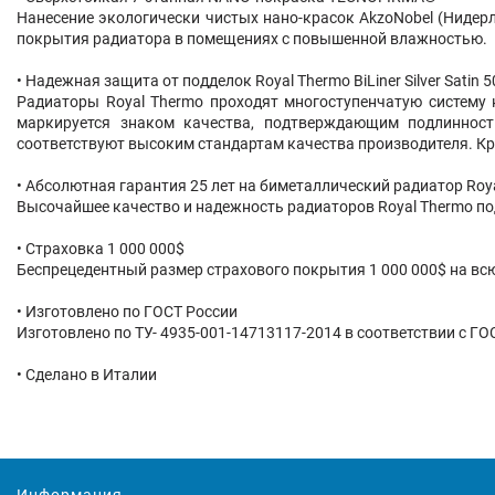
Нанесение экологически чистых нано-красок AkzoNobel (Нидерл
покрытия радиатора в помещениях с повышенной влажностью.
• Надежная защита от подделок Royal Thermo BiLiner Silver Satin 5
Радиаторы Royal Thermo проходят многоступенчатую систему 
маркируется знаком качества, подтверждающим подлиннос
соответствуют высоким стандартам качества производителя. Кро
• Абсолютная гарантия 25 лет на биметаллический радиатор Royal T
Высочайшее качество и надежность радиаторов Royal Thermo п
• Страховка 1 000 000$
Беспрецедентный размер страхового покрытия 1 000 000$ на всю
• Изготовлено по ГОСТ России
Изготовлено по ТУ- 4935-001-14713117-2014 в соответствии с ГО
• Сделано в Италии