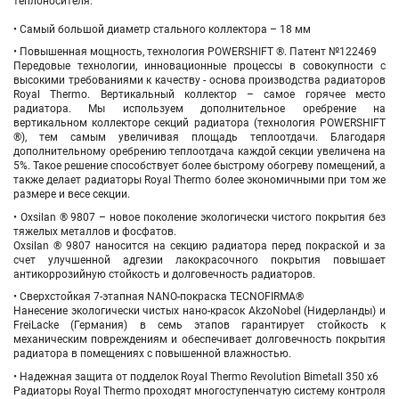
теплоносителя.
• Самый большой диаметр стального коллектора – 18 мм
• Повышенная мощность, технология POWERSHIFT ®. Патент №122469
Передовые технологии, инновационные процессы в совокупности с
высокими требованиями к качеству - основа производства радиаторов
Royal Thermo. Вертикальный коллектор – самое горячее место
радиатора. Мы используем дополнительное оребрение на
вертикальном коллекторе секций радиатора (технология POWERSHIFT
®), тем самым увеличивая площадь теплоотдачи. Благодаря
дополнительному оребрению теплоотдача каждой секции увеличена на
5%. Такое решение способствует более быстрому обогреву помещений, а
также делает радиаторы Royal Thermo более экономичными при том же
размере и весе секции.
• Oxsilan ® 9807 – новое поколение экологически чистого покрытия без
тяжелых металлов и фосфатов.
Oxsilan ® 9807 наносится на секцию радиатора перед покраской и за
счет улучшенной адгезии лакокрасочного покрытия повышает
антикоррозийную стойкость и долговечность радиаторов.
• Сверхстойкая 7-этапная NANO-покраска TECNOFIRMA®
Нанесение экологически чистых нано-красок AkzoNobel (Нидерланды) и
FreiLacke (Германия) в семь этапов гарантирует стойкость к
механическим повреждениям и обеспечивает долговечность покрытия
радиатора в помещениях с повышенной влажностью.
• Надежная защита от подделок Royal Thermo Revolution Bimetall 350 х6
Радиаторы Royal Thermo проходят многоступенчатую систему контроля