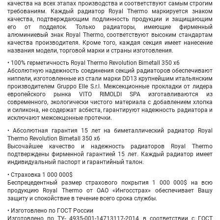
качества на всех этапах производства и соответствуют самым строгим
требованиям. Каждый радиатор Royal Thermo маркируется знаком
качества, подтверждающим подлинность продукции и защищающим
его от подделок. Только радиаторы, имеющие фирменный
алюминиевый знак Royal Thermo, соответствуют высоким стандартам
качества производителя. Кроме того, каждая секция имеет нанесение
названия модели, торговой марки и страны изготовления.
• 100% герметичность Royal Thermo Revolution Bimetall 350 х6
Абсолютную надежность соединения секций радиаторов обеспечивают
ниппели, изготовленные из стали марки DD13 крупнейшим итальянским
производителем Gruppo Elle S.r.l. Межсекционные прокладки от лидера
европейского рынка VITO RIMOLDI SPA изготавливаются из
современного, экологически чистого материала с добавлением хлопка
и силикона, не содержат асбеста, гарантируют надежность радиатора и
исключают межсекцонные протечки.
• Абсолютная гарантия 15 лет на биметаллический радиатор Royal
Thermo Revolution Bimetall 350 х6
Высочайшее качество и надежность радиаторов Royal Thermo
подтверждены фирменной гарантией 15 лет. Каждый радиатор имеет
индивидуальный паспорт и гарантийный талон.
• Страховка 1 000 000$
Беспрецедентный размер страхового покрытия 1 000 000$ на всю
продукцию Royal Thermo от ОАО «Ингосстрах» обеспечивает Вашу
защиту и спокойствие в течение всего срока службы.
• Изготовлено по ГОСТ России
Изготовлено по ТУ- 4935-001-14713117-2014 в соответствии с ГОСТ