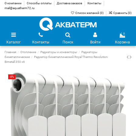
О компании
Способы оплаты
Доставка заказов
Контакты
mail@aquatherm72.ru
Список желаний (
0
)
Сравнить (
0
)
0
Каталог
Контакты
Поиск
Войти
Корзина
Главная
Отопление
Радиаторы и конвекторы
Радиаторы
биметаллические
Радиатор биметаллический Royal Thermo Revolution
Bimetall 350 х6
-8%