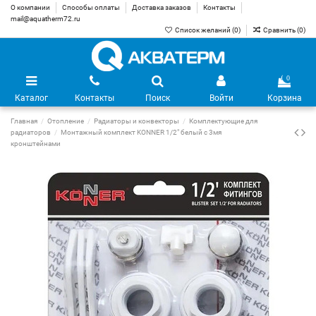
О компании
Способы оплаты
Доставка заказов
Контакты
mail@aquatherm72.ru
Список желаний (
0
)
Сравнить (
0
)
0
Каталог
Контакты
Поиск
Войти
Корзина
Главная
Отопление
Радиаторы и конвекторы
Комплектующие для
радиаторов
Монтажный комплект KONNER 1/2" белый c 3мя
кронштейнами