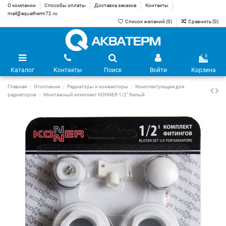
О компании
Способы оплаты
Доставка заказов
Контакты
mail@aquatherm72.ru
Список желаний (
0
)
Сравнить (
0
)
0
Каталог
Контакты
Поиск
Войти
Корзина
Главная
Отопление
Радиаторы и конвекторы
Комплектующие для
радиаторов
Монтажный комплект KONNER 1/2" белый