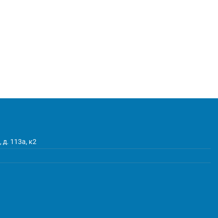
 д. 113а, к2