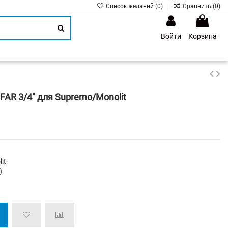
Список желаний (
0
)
Сравнить (
0
)
Войти
Корзина
1
AR 3/4" для Supremo/Monolit
it
)