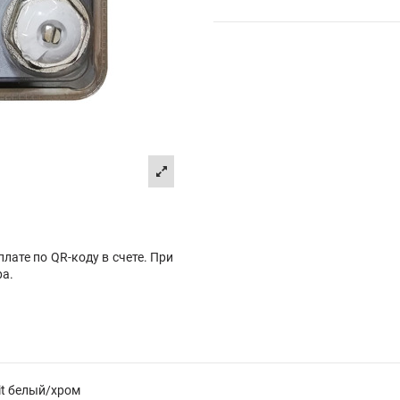
лате по QR-коду в счете. При
ра.
it белый/хром