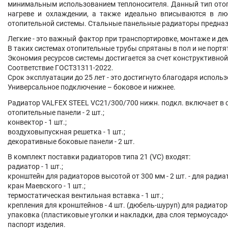
минимальным использованием теплоносителя. Данный тип отопи
нагреве и охлаждении, а также идеально вписываются в лю
отопительной системы. Стальные панельные радиаторы предна
Легкие - это важный фактор при транспортировке, монтаже и д
В таких системах отопительные трубы спрятаны в пол и не порт
Экономия ресурсов системы достигается за счет конструктивно
Соответствие ГОСТ31311-2022.
Срок эксплуатации до 25 лет - это достигнуто благодаря испол
Универсальное подключение – боковое и нижнее.
Радиатор
VALFEX STEEL
VC21/300/700 нижн. подкл.
включает в 
отопительные панели - 2 шт.;
конвектор - 1 шт.;
воздуховыпускная решетка - 1 шт.;
декоративные боковые панели - 2 шт.
В комплект поставки радиаторов типа 21 (VC) входят:
радиатор - 1 шт.;
кронштейн для радиаторов высотой от 300 мм - 2 шт. - для радиа
кран Маевского - 1 шт.;
термостатическая вентильная вставка - 1 шт.;
крепления для кронштейнов - 4 шт. (дюбель-шуруп) для радиатор
упаковка (пластиковые уголки и накладки, два слоя термоусадо
паспорт изделия.