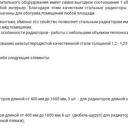
тельного оборудования имеет самое выгодное соотношение 1 кВт 
бой интерьер. Благодаря этим качествам стальные радиатор
значены для обогрева помещений любой площади.
емонтаже. Именно это свойство позволяет стальным радиаторам и
ят вид помещения.
й особенности радиаторов - работы с небольшим объемом теплонос
ьзованию низкоуглеродистой качественной стали толщиной 1,2 - 1,
себя следующие элементы:
торов длиной от 400 мм до 1600 мм, 3 шт. - для радиаторов длиной 
ов длиной от 400 мм до 1600 мм, 6 шт. (дюбель-шуруп) для радиато
чной пленки);