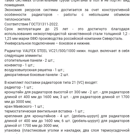
таких системах отопительные трубы спрятаны в пол и не портят вид
помещения.
Экономия ресурсов системы достигается за счет конструктивной
особенности радиаторов - работы с небольшим объемом
теплоносителя.
Соответствие ГОСТ31311-2022.
Срок эксплуатации до 25 лет - это достигнуто благодаря
использованию низкоуглеродистой качественной стали толщиной 1,2 -
1,25 мм марки 08Ю производства российской компании Северсталь.
Универсальное подключение – боковое и нижнее.
Радиатор VALFEX STEEL VC21/500/1000 нижн. подкл. включает в себя
следующие элементы:
отопительные панели - 2 шт.;
конвектор - 1 шт.;
воздуховыпускная решетка - 1 шт.;
декоративные боковые панели - 2 шт.
В комплект поставки радиаторов типа 21 (VC) входят:
радиатор - 1 шт.;
кронштейн для радиаторов высотой от 300 мм - 2 шт. - для радиаторов
длиной от 400 мм до 1600 мм, 3 шт. - для радиаторов длиной от 1700
мм до 3000 мм;
кран Маевского - 1 шт.;
термостатическая вентильная вставка - 1 шт.;
крепления для кронштейнов - 4 шт. (дюбель-шуруп) для радиаторов
длиной от 400 мм до 1600 мм, 6 шт. (дюбель-шуруп) для радиаторов
длиной от 1700 мм до 3000 мм;
упаковка (пластиковые уголки и накладки, два слоя термоусадочной