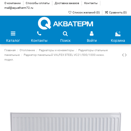
О компании
Способы оплаты
Доставка заказов
Контакты
mail@aquatherm72.ru
Список желаний (
0
)
Сравнить (
0
)
0
Каталог
Контакты
Поиск
Войти
Корзина
Главная
Отопление
Радиаторы и конвекторы
Радиаторы стальные
панельные
Радиатор панельный VALFEX STEEL VC21/500/1000 нижн.
подкл.