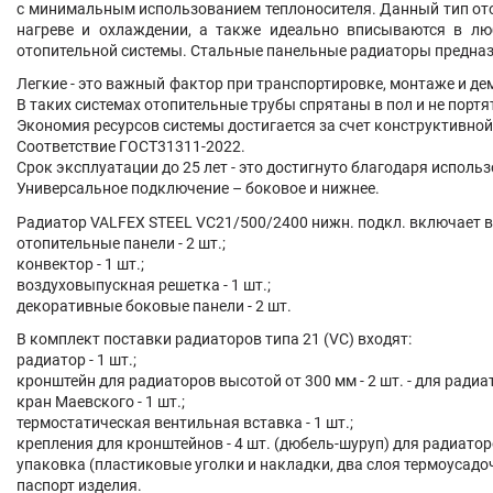
с минимальным использованием теплоносителя. Данный тип отоп
нагреве и охлаждении, а также идеально вписываются в лю
отопительной системы. Стальные панельные радиаторы предна
Легкие - это важный фактор при транспортировке, монтаже и д
В таких системах отопительные трубы спрятаны в пол и не порт
Экономия ресурсов системы достигается за счет конструктивно
Соответствие ГОСТ31311-2022.
Срок эксплуатации до 25 лет - это достигнуто благодаря испол
Универсальное подключение – боковое и нижнее.
Радиатор VALFEX STEEL VC21/500/2400 нижн. подкл. включает в
отопительные панели - 2 шт.;
конвектор - 1 шт.;
воздуховыпускная решетка - 1 шт.;
декоративные боковые панели - 2 шт.
В комплект поставки радиаторов типа 21 (VC) входят:
радиатор - 1 шт.;
кронштейн для радиаторов высотой от 300 мм - 2 шт. - для радиа
кран Маевского - 1 шт.;
термостатическая вентильная вставка - 1 шт.;
крепления для кронштейнов - 4 шт. (дюбель-шуруп) для радиатор
упаковка (пластиковые уголки и накладки, два слоя термоусадо
паспорт изделия.