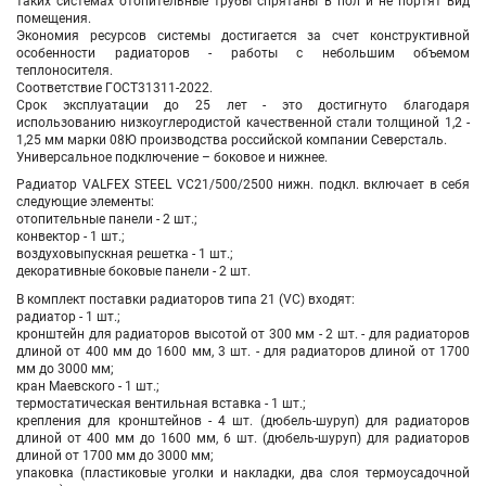
таких системах отопительные трубы спрятаны в пол и не портят вид
помещения.
Экономия ресурсов системы достигается за счет конструктивной
особенности радиаторов - работы с небольшим объемом
теплоносителя.
Соответствие ГОСТ31311-2022.
Срок эксплуатации до 25 лет - это достигнуто благодаря
использованию низкоуглеродистой качественной стали толщиной 1,2 -
1,25 мм марки 08Ю производства российской компании Северсталь.
Универсальное подключение – боковое и нижнее.
Радиатор VALFEX STEEL VC21/500/2500 нижн. подкл. включает в себя
следующие элементы:
отопительные панели - 2 шт.;
конвектор - 1 шт.;
воздуховыпускная решетка - 1 шт.;
декоративные боковые панели - 2 шт.
В комплект поставки радиаторов типа 21 (VC) входят:
радиатор - 1 шт.;
кронштейн для радиаторов высотой от 300 мм - 2 шт. - для радиаторов
длиной от 400 мм до 1600 мм, 3 шт. - для радиаторов длиной от 1700
мм до 3000 мм;
кран Маевского - 1 шт.;
термостатическая вентильная вставка - 1 шт.;
крепления для кронштейнов - 4 шт. (дюбель-шуруп) для радиаторов
длиной от 400 мм до 1600 мм, 6 шт. (дюбель-шуруп) для радиаторов
длиной от 1700 мм до 3000 мм;
упаковка (пластиковые уголки и накладки, два слоя термоусадочной