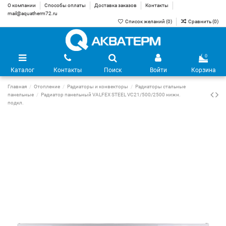
О компании
Способы оплаты
Доставка заказов
Контакты
mail@aquatherm72.ru
Список желаний (
0
)
Сравнить (
0
)
0
Каталог
Контакты
Поиск
Войти
Корзина
Главная
Отопление
Радиаторы и конвекторы
Радиаторы стальные
панельные
Радиатор панельный VALFEX STEEL VC21/500/2500 нижн.
подкл.