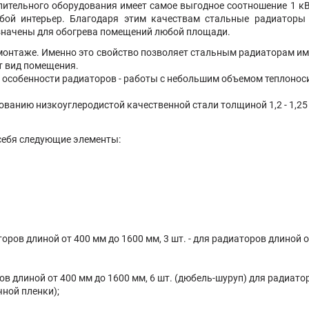
тельного оборудования имеет самое выгодное соотношение 1 кВт 
бой интерьер. Благодаря этим качествам стальные радиатор
значены для обогрева помещений любой площади.
емонтаже. Именно это свойство позволяет стальным радиаторам и
ят вид помещения.
й особенности радиаторов - работы с небольшим объемом теплонос
ьзованию низкоуглеродистой качественной стали толщиной 1,2 - 1,
себя следующие элементы:
торов длиной от 400 мм до 1600 мм, 3 шт. - для радиаторов длиной 
ов длиной от 400 мм до 1600 мм, 6 шт. (дюбель-шуруп) для радиато
чной пленки);