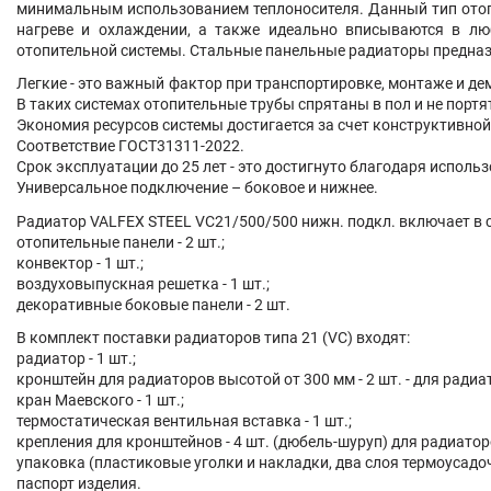
минимальным использованием теплоносителя. Данный тип отопи
нагреве и охлаждении, а также идеально вписываются в лю
отопительной системы. Стальные панельные радиаторы предна
Легкие - это важный фактор при транспортировке, монтаже и д
В таких системах отопительные трубы спрятаны в пол и не порт
Экономия ресурсов системы достигается за счет конструктивно
Соответствие ГОСТ31311-2022.
Срок эксплуатации до 25 лет - это достигнуто благодаря испол
Универсальное подключение – боковое и нижнее.
Радиатор VALFEX STEEL VC21/500/500 нижн. подкл. включает в 
отопительные панели - 2 шт.;
конвектор - 1 шт.;
воздуховыпускная решетка - 1 шт.;
декоративные боковые панели - 2 шт.
В комплект поставки радиаторов типа 21 (VC) входят:
радиатор - 1 шт.;
кронштейн для радиаторов высотой от 300 мм - 2 шт. - для радиа
кран Маевского - 1 шт.;
термостатическая вентильная вставка - 1 шт.;
крепления для кронштейнов - 4 шт. (дюбель-шуруп) для радиатор
упаковка (пластиковые уголки и накладки, два слоя термоусадо
паспорт изделия.