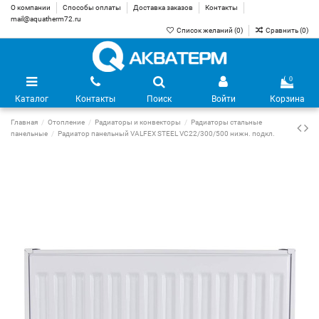
О компании
Способы оплаты
Доставка заказов
Контакты
mail@aquatherm72.ru
Список желаний (
0
)
Сравнить (
0
)
0
Каталог
Контакты
Поиск
Войти
Корзина
Главная
Отопление
Радиаторы и конвекторы
Радиаторы стальные
панельные
Радиатор панельный VALFEX STEEL VC22/300/500 нижн. подкл.