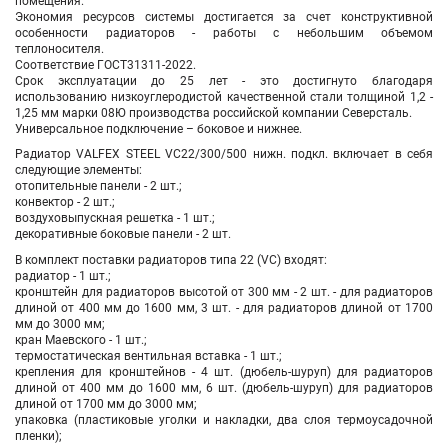
помещения.
Экономия ресурсов системы достигается за счет конструктивной
особенности радиаторов - работы с небольшим объемом
теплоносителя.
Соответствие ГОСТ31311-2022.
Срок эксплуатации до 25 лет - это достигнуто благодаря
использованию низкоуглеродистой качественной стали толщиной 1,2 -
1,25 мм марки 08Ю производства российской компании Северсталь.
Универсальное подключение – боковое и нижнее.
Радиатор VALFEX STEEL VC22/300/500 нижн. подкл. включает в себя
следующие элементы:
отопительные панели - 2 шт.;
конвектор - 2 шт.;
воздуховыпускная решетка - 1 шт.;
декоративные боковые панели - 2 шт.
В комплект поставки радиаторов типа 22 (VC) входят:
радиатор - 1 шт.;
кронштейн для радиаторов высотой от 300 мм - 2 шт. - для радиаторов
длиной от 400 мм до 1600 мм, 3 шт. - для радиаторов длиной от 1700
мм до 3000 мм;
кран Маевского - 1 шт.;
термостатическая вентильная вставка - 1 шт.;
крепления для кронштейнов - 4 шт. (дюбель-шуруп) для радиаторов
длиной от 400 мм до 1600 мм, 6 шт. (дюбель-шуруп) для радиаторов
длиной от 1700 мм до 3000 мм;
упаковка (пластиковые уголки и накладки, два слоя термоусадочной
пленки);