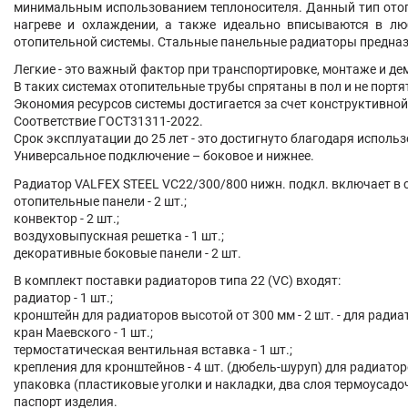
минимальным использованием теплоносителя. Данный тип отопи
нагреве и охлаждении, а также идеально вписываются в лю
отопительной системы. Стальные панельные радиаторы предна
Легкие - это важный фактор при транспортировке, монтаже и д
В таких системах отопительные трубы спрятаны в пол и не порт
Экономия ресурсов системы достигается за счет конструктивно
Соответствие ГОСТ31311-2022.
Срок эксплуатации до 25 лет - это достигнуто благодаря испол
Универсальное подключение – боковое и нижнее.
Радиатор VALFEX STEEL VC22/300/800 нижн. подкл. включает в 
отопительные панели - 2 шт.;
конвектор - 2 шт.;
воздуховыпускная решетка - 1 шт.;
декоративные боковые панели - 2 шт.
В комплект поставки радиаторов типа 22 (VC) входят:
радиатор - 1 шт.;
кронштейн для радиаторов высотой от 300 мм - 2 шт. - для радиа
кран Маевского - 1 шт.;
термостатическая вентильная вставка - 1 шт.;
крепления для кронштейнов - 4 шт. (дюбель-шуруп) для радиатор
упаковка (пластиковые уголки и накладки, два слоя термоусадо
паспорт изделия.