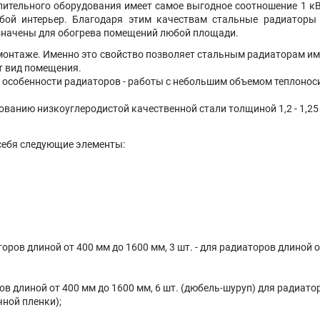
тельного оборудования имеет самое выгодное соотношение 1 кВт 
бой интерьер. Благодаря этим качествам стальные радиатор
значены для обогрева помещений любой площади.
емонтаже. Именно это свойство позволяет стальным радиаторам и
ят вид помещения.
й особенности радиаторов - работы с небольшим объемом теплонос
ьзованию низкоуглеродистой качественной стали толщиной 1,2 - 1,
себя следующие элементы:
торов длиной от 400 мм до 1600 мм, 3 шт. - для радиаторов длиной 
ов длиной от 400 мм до 1600 мм, 6 шт. (дюбель-шуруп) для радиато
чной пленки);