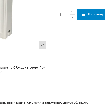
В корзину
лате по QR-коду в счете. При
ра.
ой панельный радиатор с ярким запоминающимся обликом.