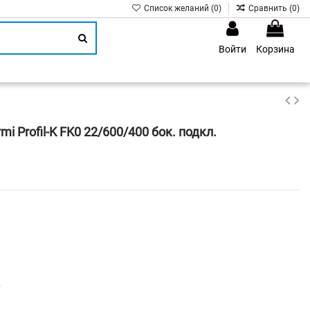
Список желаний (
0
)
Сравнить (
0
)
Войти
Корзина
1
 Profil-K FK0 22/600/400 бок. подкл.
р