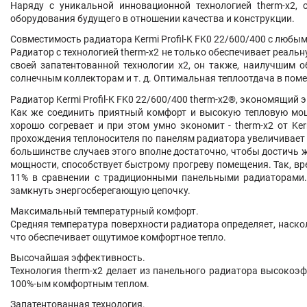
Наряду с уникальной инновационной технологией therm-x2, 
оборудования будущего в отношении качества и конструкции.
Совместимость радиатора Kermi Profil-K FK0 22/600/400 с любы
Радиатор с технологией therm-x2 не только обеспечивает реаль
своей запатентованной технологии x2, он также, наилучшим 
солнечным коллекторам и т. д. Оптимальная теплоотдача в пом
Радиатор Kermi Profil-K FK0 22/600/400 therm-x2®, экономящий э
Как же соединить приятный комфорт и высокую тепловую мощ
хорошо согревает и при этом умно экономит - therm-x2 от Ke
прохождения теплоносителя по панелям радиатора увеличивает 
большинстве случаев этого вполне достаточно, чтобы достичь 
мощности, способствует быстрому прогреву помещения. Так, вр
11% в сравнении с традиционными панельными радиаторами. 
замкнуть энергосберегающую цепочку.
Максимальный температурный комфорт.
Средняя температура поверхности радиатора определяет, наск
что обеспечивает ощутимое комфортное тепло.
Высочайшая эффективность.
Технология therm-x2 делает из панельного радиатора высоко
100%-ым комфортным теплом.
Запатентованная технология.