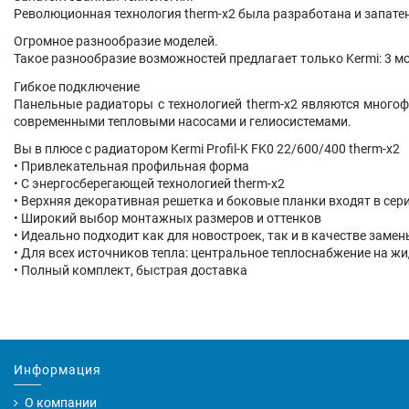
Революционная технология therm-x2 была разработана и запатен
Огромное разнообразие моделей.
Такое разнообразие возможностей предлагает только Kermi: 3 м
Гибкое подключение
Панельные радиаторы с технологией therm-x2 являются много
современными тепловыми насосами и гелиосистемами.
Вы в плюсе с радиатором Kermi Profil-K FK0 22/600/400 therm-x2
• Привлекательная профильная форма
• С энергосберегающей технологией therm-x2
• Верхняя декоративная решетка и боковые планки входят в сер
• Широкий выбор монтажных размеров и оттенков
• Идеально подходит как для новостроек, так и в качестве заме
• Для всех источников тепла: центральное теплоснабжение на ж
• Полный комплект, быстрая доставка
Информация
О компании