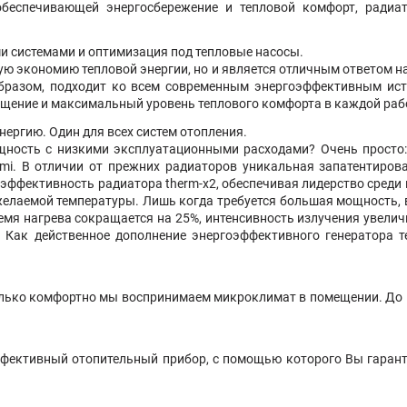
обеспечивающей энергосбережение и тепловой комфорт, радиато
ми системами и оптимизация под тепловые насосы.
ную экономию тепловой энергии, но и является отличным ответом н
образом, подходит ко всем современным энергоэффективным ис
ещение и максимальный уровень теплового комфорта в каждой рабо
нергию. Один для всех систем отопления.
ность с низкими эксплуатационными расходами? Очень просто: 
rmi. В отличии от прежних радиаторов уникальная запатентирова
эффективность радиатора therm-x2, обеспечивая лидерство среди 
желаемой температуры. Лишь когда требуется большая мощность, в
емя нагрева сокращается на 25%, интенсивность излучения увелич
Как действенное дополнение энергоэффективного генератора 
олько комфортно мы воспринимаем микроклимат в помещении. До 1
эффективный отопительный прибор, с помощью которого Вы гарант