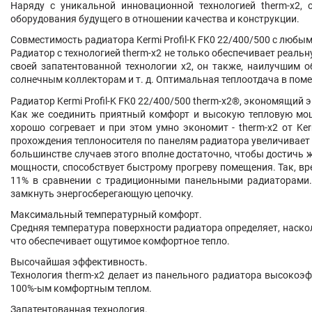
Наряду с уникальной инновационной технологией therm-x2, 
оборудования будущего в отношении качества и конструкции.
Совместимость радиатора Kermi Profil-K FK0
22/400/500
с любыми
Радиатор с технологией therm-x2 не только обеспечивает реаль
своей запатентованной технологии x2, он также, наилучшим 
солнечным коллекторам и т. д. Оптимальная теплоотдача в пом
Радиатор Kermi Profil-K FK0
22/400/500
therm-x2®, экономящий эн
Как же соединить приятный комфорт и высокую тепловую мощ
хорошо согревает и при этом умно экономит - therm-x2 от Ke
прохождения теплоносителя по панелям радиатора увеличивает 
большинстве случаев этого вполне достаточно, чтобы достичь 
мощности, способствует быстрому прогреву помещения. Так, вр
11% в сравнении с традиционными панельными радиаторами. 
замкнуть энергосберегающую цепочку.
Максимальный температурный комфорт.
Средняя температура поверхности радиатора определяет, наск
что обеспечивает ощутимое комфортное тепло.
Высочайшая эффективность.
Технология therm-x2 делает из панельного радиатора высоко
100%-ым комфортным теплом.
Запатентованная технология.