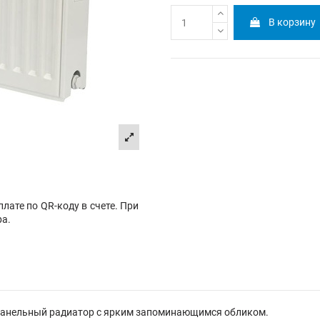
В корзину
лате по QR-коду в счете. При
ра.
ой панельный радиатор с ярким запоминающимся обликом.