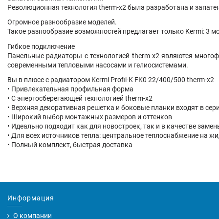
Революционная технология therm-x2 была разработана и запатен
Огромное разнообразие моделей.
Такое разнообразие возможностей предлагает только Kermi: 3 м
Гибкое подключение
Панельные радиаторы с технологией therm-x2 являются много
современными тепловыми насосами и гелиосистемами.
Вы в плюсе с радиатором Kermi Profil-K FK0
22/400/500
therm-x2
• Привлекательная профильная форма
• С энергосберегающей технологией therm-x2
• Верхняя декоративная решетка и боковые планки входят в сер
• Широкий выбор монтажных размеров и оттенков
• Идеально подходит как для новостроек, так и в качестве заме
• Для всех источников тепла: центральное теплоснабжение на ж
• Полный комплект, быстрая доставка
Информация
О компании