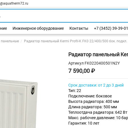
l@aquatherm72.ru
ение
Инженерное оборудование
Контакты
+7 (3452) 39-39-0
 панельные
Радиатор панельный Kermi Profil-K FK0 22/400/500 бок. подкл.
Радиатор панельный Kermi
Артикул
FK0220400501N2Y
7 590,00 ₽
Срок доставки: от 2 до 3 дней
Тип: 22
Подключение: боковое
Высота радиатора: 400 мм
Длина радиатора: 500 мм
Теплоотдача радиатора: 642 Вт
Макс. рабочее давление: 10 ба
Гарантия: 10 лет