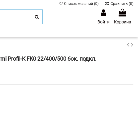
Список желаний (
0
)
Сравнить (
0
)
Войти
Корзина
1
 Profil-K FK0 22/400/500 бок. подкл.
р