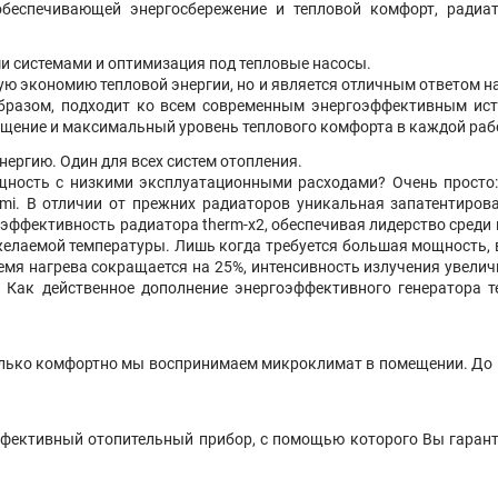
обеспечивающей энергосбережение и тепловой комфорт, радиато
 системами и оптимизация под тепловые насосы.
ную экономию тепловой энергии, но и является отличным ответом н
образом, подходит ко всем современным энергоэффективным ис
ещение и максимальный уровень теплового комфорта в каждой рабо
ергию. Один для всех систем отопления.
ность с низкими эксплуатационными расходами? Очень просто: 
rmi. В отличии от прежних радиаторов уникальная запатентирова
эффективность радиатора therm-x2, обеспечивая лидерство среди 
желаемой температуры. Лишь когда требуется большая мощность, в
емя нагрева сокращается на 25%, интенсивность излучения увелич
Как действенное дополнение энергоэффективного генератора 
олько комфортно мы воспринимаем микроклимат в помещении. До 1
эффективный отопительный прибор, с помощью которого Вы гарант