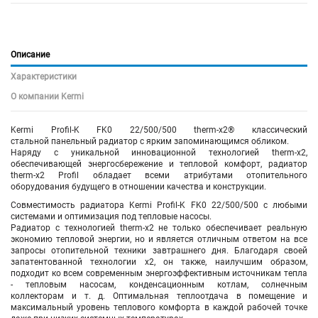
Описание
Характеристики
О компании Kermi
Kermi Profil-K FK0 22/500/500 therm-x2® классический
стальной панельный радиатор с ярким запоминающимся обликом.
Наряду с уникальной инновационной технологией therm-x2,
обеспечивающей энергосбережение и тепловой комфорт, радиатор
therm-x2 Profil обладает всеми атрибутами отопительного
оборудования будущего в отношении качества и конструкции.
Совместимость радиатора Kermi Profil-K FK0 22/500/500 с любыми
системами и оптимизация под тепловые насосы.
Радиатор с технологией therm-x2 не только обеспечивает реальную
экономию тепловой энергии, но и является отличным ответом на все
запросы отопительной техники завтрашнего дня. Благодаря своей
запатентованной технологии x2, он также, наилучшим образом,
подходит ко всем современным энергоэффективным источникам тепла
- тепловым насосам, конденсационным котлам, солнечным
коллекторам и т. д. Оптимальная теплоотдача в помещение и
максимальный уровень теплового комфорта в каждой рабочей точке