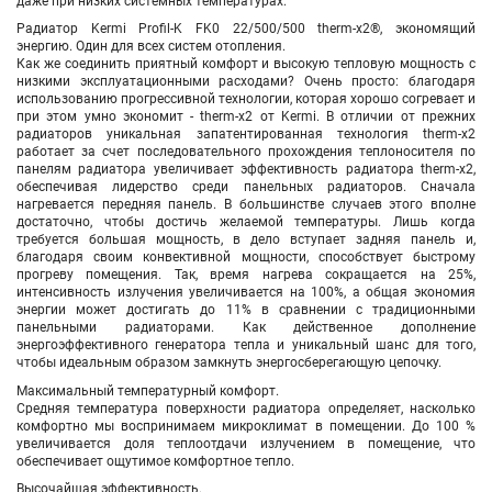
даже при низких системных температурах.
Радиатор Kermi Profil-K FK0 22/500/500 therm-x2®, экономящий
энергию. Один для всех систем отопления.
Как же соединить приятный комфорт и высокую тепловую мощность с
низкими эксплуатационными расходами? Очень просто: благодаря
использованию прогрессивной технологии, которая хорошо согревает и
при этом умно экономит - therm-x2 от Kermi. В отличии от прежних
радиаторов уникальная запатентированная технология therm-x2
работает за счет последовательного прохождения теплоносителя по
панелям радиатора увеличивает эффективность радиатора therm-x2,
обеспечивая лидерство среди панельных радиаторов. Сначала
нагревается передняя панель. В большинстве случаев этого вполне
достаточно, чтобы достичь желаемой температуры. Лишь когда
требуется большая мощность, в дело вступает задняя панель и,
благодаря своим конвективной мощности, способствует быстрому
прогреву помещения. Так, время нагрева сокращается на 25%,
интенсивность излучения увеличивается на 100%, а общая экономия
энергии может достигать до 11% в сравнении с традиционными
панельными радиаторами. Как действенное дополнение
энергоэффективного генератора тепла и уникальный шанс для того,
чтобы идеальным образом замкнуть энергосберегающую цепочку.
Максимальный температурный комфорт.
Средняя температура поверхности радиатора определяет, насколько
комфортно мы воспринимаем микроклимат в помещении. До 100 %
увеличивается доля теплоотдачи излучением в помещение, что
обеспечивает ощутимое комфортное тепло.
Высочайшая эффективность.