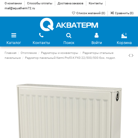
О компании
Способы оплаты
Доставка заказов
Контакты
mail@aquatherm72.ru
Список желаний (
0
)
Сравнить (
0
)
0
Каталог
Контакты
Поиск
Войти
Корзина
Главная
Отопление
Радиаторы и конвекторы
Радиаторы стальные
панельные
Радиатор панельный Kermi Profil-K FK0 22/500/500 бок. подкл.