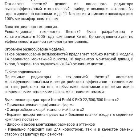
Технология therm-x2 делает из панельного радиатора
высокоэффективный отопительный прибор, с помощью которого Вы
гарантированно сэкономите до 11 % энергии и сможете наслаждаться
100%-ым комфортным теплом.
Запатентованная технология.
Революционная технология therm-x2 была разработана и
запатентована в 2005 году компанией Kermi. До сегодняшнего дня по
эффективности данной технологии нет равных.
Огромное разнообразие моделей.
Такое разнообразие возможностей предлагает только Kermi: 3 модели,
14 вариантов монтажной высоты, 18 вариантов монтажной длины, 8
типов, 8 вариантов подключения, 240 основных цветов.
Гибкое подключение
Панельные радиаторы с технологией therm-x2 являются
многофункциональными и всегда работают эффективно – независимо
от того, работают ли они с обычными системами отопления или с
современными тепловыми насосами и гелиосистемами.
Вы в плюсе с радиатором Kermi Profil-K FK0 22/500/500 therm-x2
• Привлекательная профильная форма
• С энергосберегающей технологией therm-x2
• Верхняя декоративная решетка и боковые планки входят в серийный
комплект поставки.
• Широкий выбор монтажных размеров и оттенков
• Идеально подходит как для новостроек, так и в качестве замены
старому радиатору при ремонте