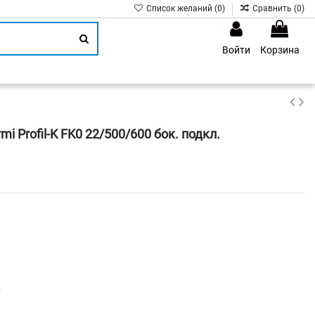
Список желаний (
0
)
Сравнить (
0
)
Войти
Корзина
1
 Profil-K FK0 22/500/600 бок. подкл.
р