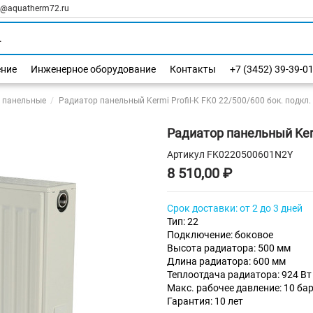
l@aquatherm72.ru
ение
Инженерное оборудование
Контакты
+7 (3452) 39-39-0
 панельные
Радиатор панельный Kermi Profil-K FK0 22/500/600 бок. подкл.
Радиатор панельный Kermi
Артикул
FK0220500601N2Y
8 510,00 ₽
Срок доставки: от 2 до 3 дней
Тип: 22
Подключение: боковое
Высота радиатора: 500 мм
Длина радиатора: 600 мм
Теплоотдача радиатора: 924 Вт
Макс. рабочее давление: 10 ба
Гарантия: 10 лет