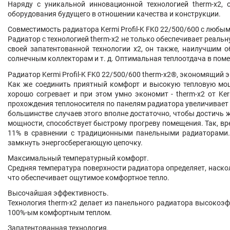
Наряду с уникальной инновационной технологией therm-x2, 
оборудования будущего в отношении качества и конструкции.
Совместимость радиатора Kermi Profil-K FK0 22/500/600 с любы
Радиатор с технологией therm-x2 не только обеспечивает реаль
своей запатентованной технологии x2, он также, наилучшим 
солнечным коллекторам и т. д. Оптимальная теплоотдача в пом
Радиатор Kermi Profil-K FK0 22/500/600 therm-x2®, экономящий э
Как же соединить приятный комфорт и высокую тепловую мощ
хорошо согревает и при этом умно экономит - therm-x2 от Ke
прохождения теплоносителя по панелям радиатора увеличивает 
большинстве случаев этого вполне достаточно, чтобы достичь 
мощности, способствует быстрому прогреву помещения. Так, вр
11% в сравнении с традиционными панельными радиаторами. 
замкнуть энергосберегающую цепочку.
Максимальный температурный комфорт.
Средняя температура поверхности радиатора определяет, наск
что обеспечивает ощутимое комфортное тепло.
Высочайшая эффективность.
Технология therm-x2 делает из панельного радиатора высоко
100%-ым комфортным теплом.
Запатентованная технология.