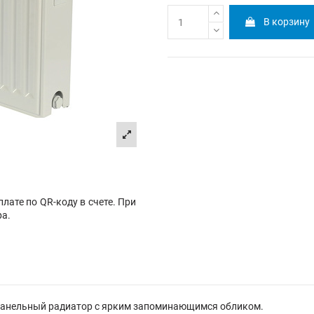
В корзину
лате по QR-коду в счете. При
ра.
ой панельный радиатор с ярким запоминающимся обликом.