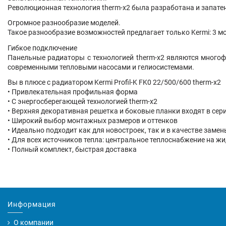
Революционная технология therm-x2 была разработана и запатен
Огромное разнообразие моделей.
Такое разнообразие возможностей предлагает только Kermi: 3 м
Гибкое подключение
Панельные радиаторы с технологией therm-x2 являются много
современными тепловыми насосами и гелиосистемами.
Вы в плюсе с радиатором Kermi Profil-K FK0 22/500/600 therm-x2
• Привлекательная профильная форма
• С энергосберегающей технологией therm-x2
• Верхняя декоративная решетка и боковые планки входят в сер
• Широкий выбор монтажных размеров и оттенков
• Идеально подходит как для новостроек, так и в качестве заме
• Для всех источников тепла: центральное теплоснабжение на ж
• Полный комплект, быстрая доставка
Информация
О компании