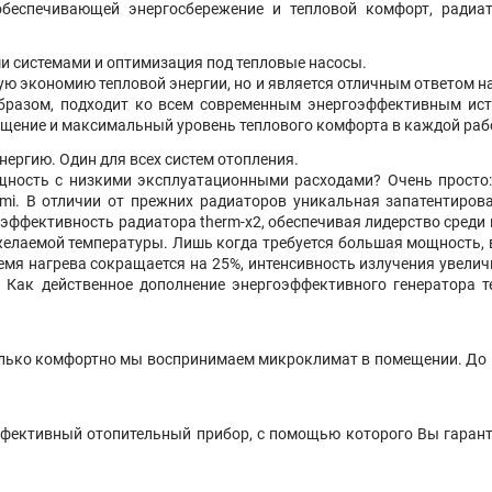
обеспечивающей энергосбережение и тепловой комфорт, радиато
ми системами и оптимизация под тепловые насосы.
ную экономию тепловой энергии, но и является отличным ответом н
образом, подходит ко всем современным энергоэффективным ис
ещение и максимальный уровень теплового комфорта в каждой рабо
нергию. Один для всех систем отопления.
ность с низкими эксплуатационными расходами? Очень просто: 
rmi. В отличии от прежних радиаторов уникальная запатентирова
эффективность радиатора therm-x2, обеспечивая лидерство среди 
желаемой температуры. Лишь когда требуется большая мощность, в
емя нагрева сокращается на 25%, интенсивность излучения увелич
Как действенное дополнение энергоэффективного генератора 
олько комфортно мы воспринимаем микроклимат в помещении. До 1
эффективный отопительный прибор, с помощью которого Вы гарант