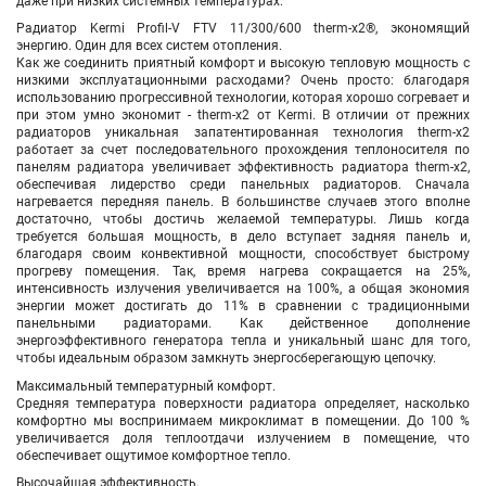
даже при низких системных температурах.
Радиатор
Kermi Profil-V FTV 11/300/600 therm-x2®
, экономящий
энергию. Один для всех систем отопления.
Как же соединить приятный комфорт и высокую тепловую мощность с
низкими эксплуатационными расходами? Очень просто: благодаря
использованию прогрессивной технологии, которая хорошо согревает и
при этом умно экономит - therm-x2 от Kermi. В отличии от прежних
радиаторов уникальная запатентированная технология therm-x2
работает за счет последовательного прохождения теплоносителя по
панелям радиатора
увеличивает эффективность радиатора therm-x2,
обеспечивая лидерство среди панельных радиаторов
. Сначала
нагревается передняя панель. В большинстве случаев этого вполне
достаточно, чтобы достичь желаемой температуры. Лишь когда
требуется большая мощность, в дело вступает задняя панель и,
благодаря своим конвективной мощности, способствует быстрому
прогреву помещения.
Так, время нагрева сокращается на 25%,
интенсивность излучения увеличивается на 100%, а общая экономия
энергии может достигать до 11% в сравнении с традиционными
панельными радиаторами. Как действенное дополнение
энергоэффективного генератора тепла и уникальный шанс для того,
чтобы идеальным образом замкнуть энергосберегающую цепочку.
Максимальный температурный комфорт.
Средняя температура поверхности радиатора определяет, насколько
комфортно мы воспринимаем микроклимат в помещении. До 100 %
увеличивается доля теплоотдачи излучением в помещение, что
обеспечивает ощутимое комфортное тепло.
Высочайшая эффективность.