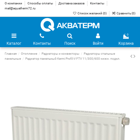
О компании
Способы оплаты
Доставка заказов
Контакты
mail@aquatherm72.ru
Список желаний (
0
)
Сравнить (
0
)
0
Каталог
Контакты
Поиск
Войти
Корзина
Главная
Отопление
Радиаторы и конвекторы
Радиаторы стальные
панельные
Радиатор панельный Kermi Profil-V FTV 11/300/600 нижн. подкл.