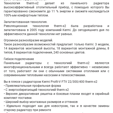
Технология therm-x2 делает из панельного радиатора
высокоэффективный отопительный прибор, с помощью которого Вы
гарантированно сэкономите до 11 % энергии и сможете наслаждаться
100%-ым комфортным теплом.
Запатентованная технология.
Революционная технология therm-x2 была разработана и
запатентована в 2005 году компанией Kermi. До сегодняшнего дня по
эффективности данной технологии нет равных.
Огромное разнообразие моделей.
Такое разнообразие возможностей предлагает только Kermi: 3 модели,
14 вариантов монтажной высоты, 18 вариантов монтажной длины, 8
типов, 8 вариантов подключения, 240 основных цветов.
Гибкое подключение
Панельные радиаторы с технологией therm-x2 являются
многофункциональными и всегда работают эффективно – независимо
от того, работают ли они с обычными системами отопления или с
современными тепловыми насосами и гелиосистемами.
Вы в плюсе с радиатором Kermi Profil-V FTV 22/300/400 therm-x2
• Привлекательная профильная форма
• С энергосберегающей технологией therm-x2
• Верхняя декоративная решетка и боковые планки входят в серийный
комплект поставки.
• Широкий выбор монтажных размеров и оттенков
• Идеально подходит как для новостроек, так и в качестве замены
старому радиатору при ремонте