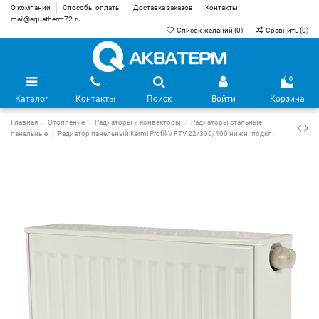
О компании
Способы оплаты
Доставка заказов
Контакты
mail@aquatherm72.ru
Список желаний (
0
)
Сравнить (
0
)
0
Каталог
Контакты
Поиск
Войти
Корзина
Главная
Отопление
Радиаторы и конвекторы
Радиаторы стальные
панельные
Радиатор панельный Kermi Profil-V FTV 22/300/400 нижн. подкл.