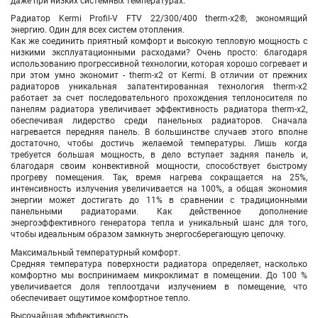
даже при низких системных температурах.
Радиатор Kermi Profil-V FTV 22/300/400 therm-x2®, экономящий
энергию. Один для всех систем отопления.
Как же соединить приятный комфорт и высокую тепловую мощность с
низкими эксплуатационными расходами? Очень просто: благодаря
использованию прогрессивной технологии, которая хорошо согревает и
при этом умно экономит - therm-x2 от Kermi. В отличии от прежних
радиаторов уникальная запатентированная технология therm-x2
работает за счет последовательного прохождения теплоносителя по
панелям радиатора увеличивает эффективность радиатора therm-x2,
обеспечивая лидерство среди панельных радиаторов. Сначала
нагревается передняя панель. В большинстве случаев этого вполне
достаточно, чтобы достичь желаемой температуры. Лишь когда
требуется большая мощность, в дело вступает задняя панель и,
благодаря своим конвективной мощности, способствует быстрому
прогреву помещения. Так, время нагрева сокращается на 25%,
интенсивность излучения увеличивается на 100%, а общая экономия
энергии может достигать до 11% в сравнении с традиционными
панельными радиаторами. Как действенное дополнение
энергоэффективного генератора тепла и уникальный шанс для того,
чтобы идеальным образом замкнуть энергосберегающую цепочку.
Максимальный температурный комфорт.
Средняя температура поверхности радиатора определяет, насколько
комфортно мы воспринимаем микроклимат в помещении. До 100 %
увеличивается доля теплоотдачи излучением в помещение, что
обеспечивает ощутимое комфортное тепло.
Высочайшая эффективность.