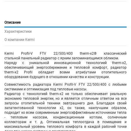
Описание
Характеристики
О компании Kermi
Kermi Profil-V FTV 22/500/400 therm-x2® классический
стальной панельный радиатор с ярким запоминающимся обликом.
Наряду с уникальной инновационной технологией therm-x2,
обеспечивающей энергосбережение и тепловой комфорт, радиатор
therm-x2 Profil обладает всеми атрибутами отопительного
оборудования будущего в отношении качества и конструкции.
Совместимость радиатора Kermi Profil-V FTV
22/500/400
с любыми
системами и оптимизация под тепловые насосы.
Радиатор с технологией therm-x2 не только обеспечивает реальную
экономию тепловой энергии, но и является отличным ответом на все
запросы отопительной техники завтрашнего дня. Благодаря своей
запатентованной технологии x2, он также, наилучшим образом,
подходит ко всем современным энергоэффективным источникам тепла
- тепловым насосам, конденсационным котлам, солнечным
коллекторам и т. д. Оптимальная теплоотдача в помещение и
максимальный уровень теплового комфорта в каждой рабочей точке