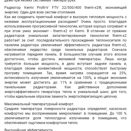
даже при низких системных температурах.
Радиатор Kermi Profil-V FTV
22/500/400
therm-x2®, экономящий
энергию. Один для всех систем отопления.
Как же соединить приятный комфорт и высокую тепловую мощность с
низкими эксплуатационными расходами? Очень просто: благодаря
использованию прогрессивной технологии, которая хорошо согревает и
при этом умно экономит - therm-x2 от Kermi. В отличии от прежних
радиаторов уникальная запатентированная технология therm-x2
работает за счет последовательного прохождения теплоносителя по
панелям радиатора увеличивает эффективность радиатора therm-x2,
обеспечивая лидерство среди панельных радиаторов. Сначала
нагревается передняя панель. В большинстве случаев этого вполне
достаточно, чтобы достичь желаемой температуры. Лишь когда
требуется большая мощность, в дело вступает задняя панель и,
благодаря своим конвективной мощности, способствует быстрому
прогреву помещения. Так, время нагрева сокращается на 25%,
интенсивность излучения увеличивается на 100%, а общая экономия
энергии может достигать до 11% в сравнении с традиционными
панельными радиаторами. Как действенное дополнение
энергоэффективного генератора тепла и уникальный шанс для того,
чтобы идеальным образом замкнуть энергосберегающую цепочку.
Максимальный температурный комфорт.
Средняя температура поверхности радиатора определяет, насколько
комфортно мы воспринимаем микроклимат в помещении. До 100 %
увеличивается доля теплоотдачи излучением в помещение, что
обеспечивает ощутимое комфортное тепло.
Высочайшая эффективность.