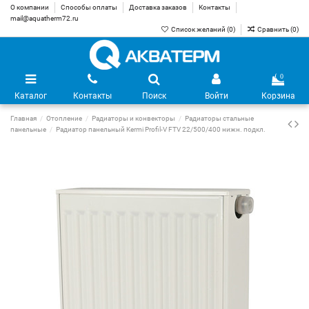
О компании
Способы оплаты
Доставка заказов
Контакты
mail@aquatherm72.ru
Список желаний (
0
)
Сравнить (
0
)
0
Каталог
Контакты
Поиск
Войти
Корзина
Главная
Отопление
Радиаторы и конвекторы
Радиаторы стальные
панельные
Радиатор панельный Kermi Profil-V FTV 22/500/400 нижн. подкл.