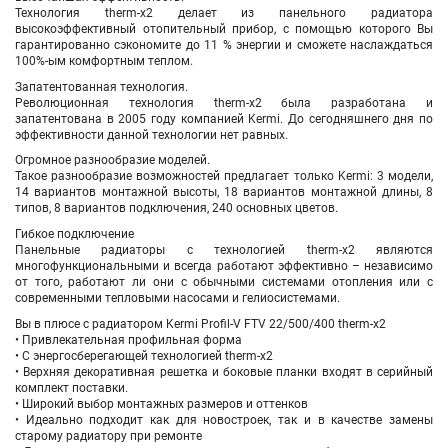
Технология therm-x2 делает из панельного радиатора
высокоэффективный отопительный прибор, с помощью которого Вы
гарантированно сэкономите до 11 % энергии и сможете наслаждаться
100%-ым комфортным теплом.
Запатентованная технология.
Революционная технология therm-x2 была разработана и
запатентована в 2005 году компанией Kermi. До сегодняшнего дня по
эффективности данной технологии нет равных.
Огромное разнообразие моделей.
Такое разнообразие возможностей предлагает только Kermi: 3 модели,
14 вариантов монтажной высоты, 18 вариантов монтажной длины, 8
типов, 8 вариантов подключения, 240 основных цветов.
Гибкое подключение
Панельные радиаторы с технологией therm-x2 являются
многофункциональными и всегда работают эффективно – независимо
от того, работают ли они с обычными системами отопления или с
современными тепловыми насосами и гелиосистемами.
Вы в плюсе с радиатором Kermi Profil-V FTV
22/500/400
therm-x2
• Привлекательная профильная форма
• С энергосберегающей технологией therm-x2
• Верхняя декоративная решетка и боковые планки входят в серийный
комплект поставки.
• Широкий выбор монтажных размеров и оттенков
• Идеально подходит как для новостроек, так и в качестве замены
старому радиатору при ремонте