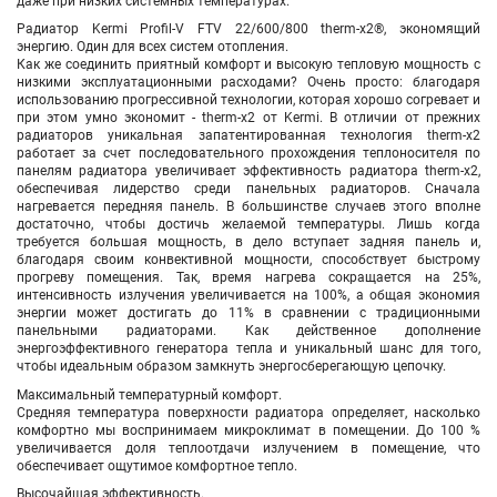
даже при низких системных температурах.
Радиатор Kermi Profil-V FTV
22/600/800
therm-x2®, экономящий
энергию. Один для всех систем отопления.
Как же соединить приятный комфорт и высокую тепловую мощность с
низкими эксплуатационными расходами? Очень просто: благодаря
использованию прогрессивной технологии, которая хорошо согревает и
при этом умно экономит - therm-x2 от Kermi. В отличии от прежних
радиаторов уникальная запатентированная технология therm-x2
работает за счет последовательного прохождения теплоносителя по
панелям радиатора увеличивает эффективность радиатора therm-x2,
обеспечивая лидерство среди панельных радиаторов. Сначала
нагревается передняя панель. В большинстве случаев этого вполне
достаточно, чтобы достичь желаемой температуры. Лишь когда
требуется большая мощность, в дело вступает задняя панель и,
благодаря своим конвективной мощности, способствует быстрому
прогреву помещения. Так, время нагрева сокращается на 25%,
интенсивность излучения увеличивается на 100%, а общая экономия
энергии может достигать до 11% в сравнении с традиционными
панельными радиаторами. Как действенное дополнение
энергоэффективного генератора тепла и уникальный шанс для того,
чтобы идеальным образом замкнуть энергосберегающую цепочку.
Максимальный температурный комфорт.
Средняя температура поверхности радиатора определяет, насколько
комфортно мы воспринимаем микроклимат в помещении. До 100 %
увеличивается доля теплоотдачи излучением в помещение, что
обеспечивает ощутимое комфортное тепло.
Высочайшая эффективность.