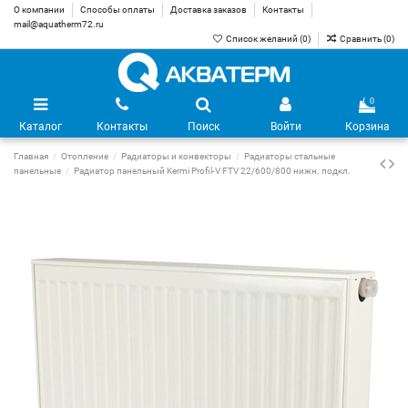
О компании
Способы оплаты
Доставка заказов
Контакты
mail@aquatherm72.ru
Список желаний (
0
)
Сравнить (
0
)
0
Каталог
Контакты
Поиск
Войти
Корзина
Главная
Отопление
Радиаторы и конвекторы
Радиаторы стальные
панельные
Радиатор панельный Kermi Profil-V FTV 22/600/800 нижн. подкл.