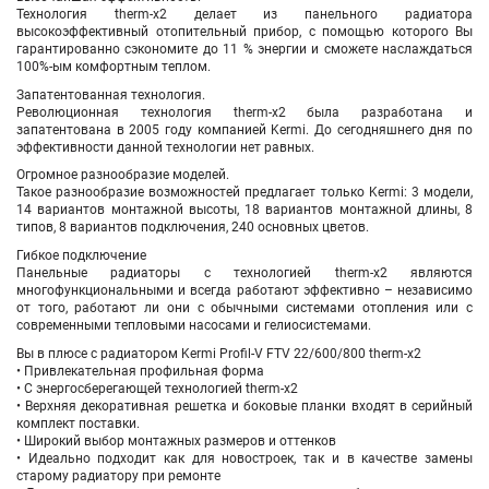
Технология therm-x2 делает из панельного радиатора
высокоэффективный отопительный прибор, с помощью которого Вы
гарантированно сэкономите до 11 % энергии и сможете наслаждаться
100%-ым комфортным теплом.
Запатентованная технология.
Революционная технология therm-x2 была разработана и
запатентована в 2005 году компанией Kermi. До сегодняшнего дня по
эффективности данной технологии нет равных.
Огромное разнообразие моделей.
Такое разнообразие возможностей предлагает только Kermi: 3 модели,
14 вариантов монтажной высоты, 18 вариантов монтажной длины, 8
типов, 8 вариантов подключения, 240 основных цветов.
Гибкое подключение
Панельные радиаторы с технологией therm-x2 являются
многофункциональными и всегда работают эффективно – независимо
от того, работают ли они с обычными системами отопления или с
современными тепловыми насосами и гелиосистемами.
Вы в плюсе с радиатором Kermi Profil-V FTV
22/600/800
therm-x2
• Привлекательная профильная форма
• С энергосберегающей технологией therm-x2
• Верхняя декоративная решетка и боковые планки входят в серийный
комплект поставки.
• Широкий выбор монтажных размеров и оттенков
• Идеально подходит как для новостроек, так и в качестве замены
старому радиатору при ремонте