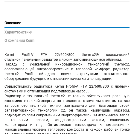
Описание
Характеристики
О компании Kermi
Kermi Profil-V FTV 22/600/800 therm-x2® классический
стальной панельный радиатор с ярким запоминающимся обликом.
Наряду с уникальной инновационной технологией therm-x2,
обеспечивающей энергосбережение и тепловой комфорт, радиатор
therm-x2 Profil обладает всеми атрибутами отопительного
оборудования будущего в отношении качества и конструкции.
Совместимость радиатора Kermi Profil-V FTV
22/600/800
с любыми
системами и оптимизация под тепловые насосы.
Радиатор с технологией therm-x2 не только обеспечивает реальную
экономию тепловой энергии, но и является отличным ответом на все
запросы отопительной техники завтрашнего дня. Благодаря своей
запатентованной технологии x2, он также, наилучшим образом,
подходит ко всем современным энергоэффективным источникам тепла
- тепловым насосам, конденсационным котлам, солнечным
коллекторам и т. д. Оптимальная теплоотдача в помещение и
максимальный уровень теплового комфорта в каждой рабочей точке