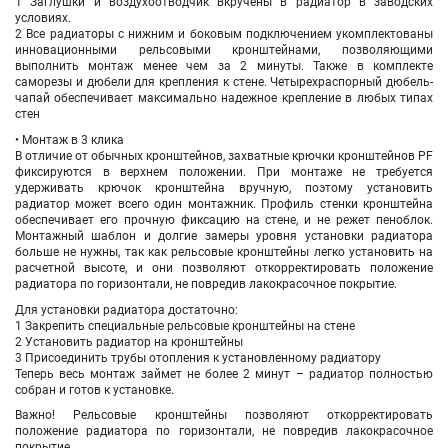
1 Заглушки и воздухоотводчик вкручены в радиатор в заводских
условиях.
2 Все радиаторы с нижним и боковым подключением укомплектованы
инновационными рельсовыми кронштейнами, позволяющими
выполнить монтаж менее чем за 2 минуты. Также в комплекте
саморезы и дюбели для крепления к стене. Четырехраспорный дюбель-
чапай обеспечивает максимально надежное крепление в любых типах
стен
• Монтаж в 3 клика
В отличие от обычных кронштейнов, захватные крючки кронштейнов PF
фиксируются в верхнем положении. При монтаже не требуется
удерживать крючок кронштейна вручную, поэтому установить
радиатор может всего один монтажник. Профиль стенки кронштейна
обеспечивает его прочную фиксацию на стене, и не режет пеноблок.
Монтажный шаблон и долгие замеры уровня установки радиатора
больше не нужны, так как рельсовые кронштейны легко установить на
расчетной высоте, и они позволяют откорректировать положение
радиатора по горизонтали, не повредив лакокрасочное покрытие.
Для установки радиатора достаточно:
1 Закрепить специальные рельсовые кронштейны на стене
2 Установить радиатор на кронштейны
3 Присоединить трубы отопления к установленному радиатору
Теперь весь монтаж займет не более 2 минут – радиатор полностью
собран и готов к установке.
Важно! Рельсовые кронштейны позволяют откорректировать
положение радиатора по горизонтали, не повредив лакокрасочное
покрытие.