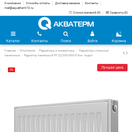
О компании
Способы оплаты
Доставка заказов
Контакты
mail@aquatherm72.ru
Список желаний (
0
)
Сравнить (
0
)
0
Каталог
Контакты
Поиск
Войти
Корзина
Главная
Отопление
Радиаторы и конвекторы
Радиаторы стальные
панельные
Радиатор панельный PF 22/300/800 K бок. подкл.
Лучшая цена
-5%