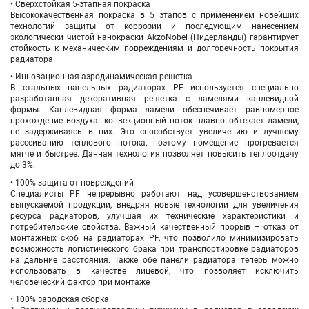
• Сверхстойкая 5-этапная покраска
Высококачественная покраска в 5 этапов с применением новейших
технологий защиты от коррозии и последующим нанесением
экологически чистой нанокраски AkzoNobel (Нидерланды) гарантирует
стойкость к механическим повреждениям и долговечность покрытия
радиатора.
• Инновационная аэродинамическая решетка
В стальных панельных радиаторах PF используется специально
разработанная декоративная решетка с ламелями каплевидной
формы. Каплевидная форма ламели обеспечивает равномерное
прохождение воздуха: конвекционный поток плавно обтекает ламели,
не задерживаясь в них. Это способствует увеличению и лучшему
рассеиванию теплового потока, поэтому помещение прогревается
мягче и быстрее. Данная технология позволяет повысить теплоотдачу
до 3%.
• 100% защита от повреждений
Специалисты PF непрерывно работают над усовершенствованием
выпускаемой продукции, внедряя новые технологии для увеличения
ресурса радиаторов, улучшая их технические характеристики и
потребительские свойства. Важный качественный прорыв – отказ от
монтажных скоб на радиаторах PF, что позволило минимизировать
возможность логистического брака при транспортировке радиаторов
на дальние расстояния. Также обе панели радиатора теперь можно
использовать в качестве лицевой, что позволяет исключить
человеческий фактор при монтаже
• 100% заводская сборка