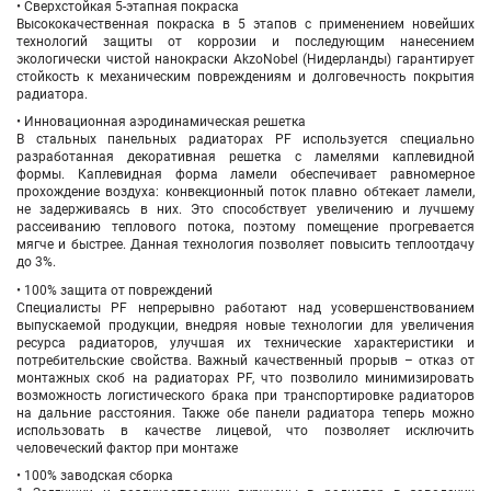
• Сверхстойкая 5-этапная покраска
Высококачественная покраска в 5 этапов с применением новейших
технологий защиты от коррозии и последующим нанесением
экологически чистой нанокраски AkzoNobel (Нидерланды) гарантирует
стойкость к механическим повреждениям и долговечность покрытия
радиатора.
• Инновационная аэродинамическая решетка
В стальных панельных радиаторах PF используется специально
разработанная декоративная решетка с ламелями каплевидной
формы. Каплевидная форма ламели обеспечивает равномерное
прохождение воздуха: конвекционный поток плавно обтекает ламели,
не задерживаясь в них. Это способствует увеличению и лучшему
рассеиванию теплового потока, поэтому помещение прогревается
мягче и быстрее. Данная технология позволяет повысить теплоотдачу
до 3%.
• 100% защита от повреждений
Специалисты PF непрерывно работают над усовершенствованием
выпускаемой продукции, внедряя новые технологии для увеличения
ресурса радиаторов, улучшая их технические характеристики и
потребительские свойства. Важный качественный прорыв – отказ от
монтажных скоб на радиаторах PF, что позволило минимизировать
возможность логистического брака при транспортировке радиаторов
на дальние расстояния. Также обе панели радиатора теперь можно
использовать в качестве лицевой, что позволяет исключить
человеческий фактор при монтаже
• 100% заводская сборка