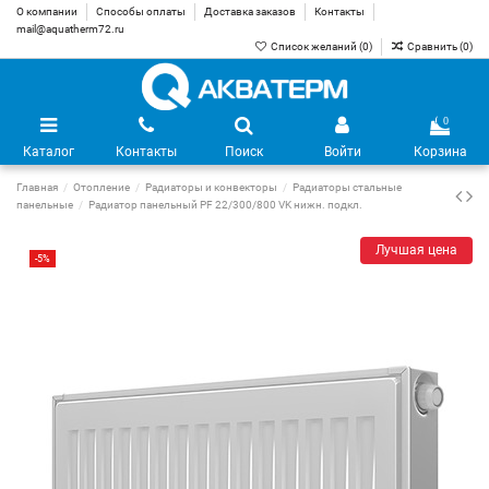
О компании
Способы оплаты
Доставка заказов
Контакты
mail@aquatherm72.ru
Список желаний (
0
)
Сравнить (
0
)
0
Каталог
Контакты
Поиск
Войти
Корзина
Главная
Отопление
Радиаторы и конвекторы
Радиаторы стальные
панельные
Радиатор панельный PF 22/300/800 VK нижн. подкл.
Лучшая цена
-5%