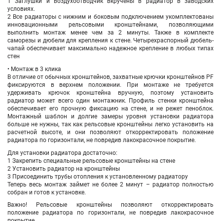
1 Заглушки и воздухоотводчик вкручены в радиатор в заводских
условиях.
2 Все радиаторы с нижним и боковым подключением укомплектованы
инновационными рельсовыми кронштейнами, позволяющими
выполнить монтаж менее чем за 2 минуты. Также в комплекте
саморезы и дюбели для крепления к стене. Четырехраспорный дюбель-
чапай обеспечивает максимально надежное крепление в любых типах
стен
• Монтаж в 3 клика
В отличие от обычных кронштейнов, захватные крючки кронштейнов PF
фиксируются в верхнем положении. При монтаже не требуется
удерживать крючок кронштейна вручную, поэтому установить
радиатор может всего один монтажник. Профиль стенки кронштейна
обеспечивает его прочную фиксацию на стене, и не режет пеноблок.
Монтажный шаблон и долгие замеры уровня установки радиатора
больше не нужны, так как рельсовые кронштейны легко установить на
расчетной высоте, и они позволяют откорректировать положение
радиатора по горизонтали, не повредив лакокрасочное покрытие.
Для установки радиатора достаточно:
1 Закрепить специальные рельсовые кронштейны на стене
2 Установить радиатор на кронштейны
3 Присоединить трубы отопления к установленному радиатору
Теперь весь монтаж займет не более 2 минут – радиатор полностью
собран и готов к установке.
Важно! Рельсовые кронштейны позволяют откорректировать
положение радиатора по горизонтали, не повредив лакокрасочное
покрытие.