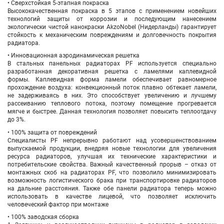
• Сверхстойкая 5-этапная покраска
Высококачественная покраска в 5 этапов с применением новейших
технологий защиты от коррозии и последующим нанесением
экологически чистой нанокраски AkzoNobel (Нидерланды) гарантирует
стойкость к механическим повреждениям и долговечность покрытия
радиатора.
• Инновационная аэродинамическая решетка
В стальных панельных радиаторах PF используется специально
разработанная декоративная решетка с ламелями каплевидной
формы. Каплевидная форма ламели обеспечивает равномерное
прохождение воздуха: конвекционный поток плавно обтекает ламели,
не задерживаясь в них. Это способствует увеличению и лучшему
рассеиванию теплового потока, поэтому помещение прогревается
мягче и быстрее. Данная технология позволяет повысить теплоотдачу
до 3%.
• 100% защита от повреждений
Специалисты PF непрерывно работают над усовершенствованием
выпускаемой продукции, внедряя новые технологии для увеличения
ресурса радиаторов, улучшая их технические характеристики и
потребительские свойства. Важный качественный прорыв – отказ от
монтажных скоб на радиаторах PF, что позволило минимизировать
возможность логистического брака при транспортировке радиаторов
на дальние расстояния. Также обе панели радиатора теперь можно
использовать в качестве лицевой, что позволяет исключить
человеческий фактор при монтаже
• 100% заводская сборка