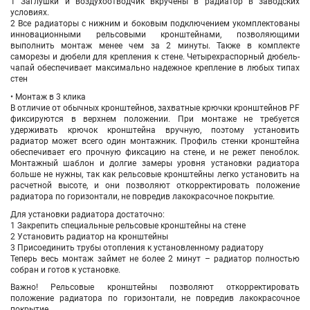
1 Заглушки и воздухоотводчик вкручены в радиатор в заводских
условиях.
2 Все радиаторы с нижним и боковым подключением укомплектованы
инновационными рельсовыми кронштейнами, позволяющими
выполнить монтаж менее чем за 2 минуты. Также в комплекте
саморезы и дюбели для крепления к стене. Четырехраспорный дюбель-
чапай обеспечивает максимально надежное крепление в любых типах
стен
• Монтаж в 3 клика
В отличие от обычных кронштейнов, захватные крючки кронштейнов PF
фиксируются в верхнем положении. При монтаже не требуется
удерживать крючок кронштейна вручную, поэтому установить
радиатор может всего один монтажник. Профиль стенки кронштейна
обеспечивает его прочную фиксацию на стене, и не режет пеноблок.
Монтажный шаблон и долгие замеры уровня установки радиатора
больше не нужны, так как рельсовые кронштейны легко установить на
расчетной высоте, и они позволяют откорректировать положение
радиатора по горизонтали, не повредив лакокрасочное покрытие.
Для установки радиатора достаточно:
1 Закрепить специальные рельсовые кронштейны на стене
2 Установить радиатор на кронштейны
3 Присоединить трубы отопления к установленному радиатору
Теперь весь монтаж займет не более 2 минут – радиатор полностью
собран и готов к установке.
Важно! Рельсовые кронштейны позволяют откорректировать
положение радиатора по горизонтали, не повредив лакокрасочное
покрытие.