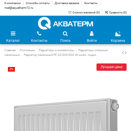
О компании
Способы оплаты
Доставка заказов
Контакты
mail@aquatherm72.ru
Список желаний (
0
)
Сравнить (
0
)
0
Каталог
Контакты
Поиск
Войти
Корзина
Главная
Отопление
Радиаторы и конвекторы
Радиаторы стальные
панельные
Радиатор панельный PF 22/300/900 VK нижн. подкл.
Лучшая цена
-5%