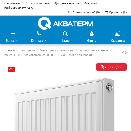
О компании
Способы оплаты
Доставка заказов
Контакты
mail@aquatherm72.ru
Список желаний (
0
)
Сравнить (
0
)
0
Каталог
Контакты
Поиск
Войти
Корзина
Главная
Отопление
Радиаторы и конвекторы
Радиаторы стальные
панельные
Радиатор панельный PF 22/500/500 K бок. подкл.
Лучшая цена
-5%