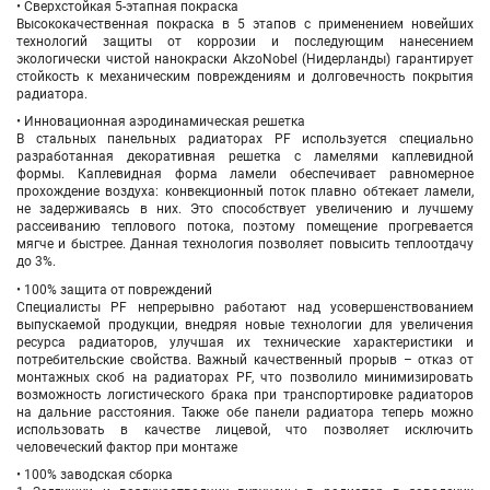
• Сверхстойкая 5-этапная покраска
Высококачественная покраска в 5 этапов с применением новейших
технологий защиты от коррозии и последующим нанесением
экологически чистой нанокраски AkzoNobel (Нидерланды) гарантирует
стойкость к механическим повреждениям и долговечность покрытия
радиатора.
• Инновационная аэродинамическая решетка
В стальных панельных радиаторах PF используется специально
разработанная декоративная решетка с ламелями каплевидной
формы. Каплевидная форма ламели обеспечивает равномерное
прохождение воздуха: конвекционный поток плавно обтекает ламели,
не задерживаясь в них. Это способствует увеличению и лучшему
рассеиванию теплового потока, поэтому помещение прогревается
мягче и быстрее. Данная технология позволяет повысить теплоотдачу
до 3%.
• 100% защита от повреждений
Специалисты PF непрерывно работают над усовершенствованием
выпускаемой продукции, внедряя новые технологии для увеличения
ресурса радиаторов, улучшая их технические характеристики и
потребительские свойства. Важный качественный прорыв – отказ от
монтажных скоб на радиаторах PF, что позволило минимизировать
возможность логистического брака при транспортировке радиаторов
на дальние расстояния. Также обе панели радиатора теперь можно
использовать в качестве лицевой, что позволяет исключить
человеческий фактор при монтаже
• 100% заводская сборка