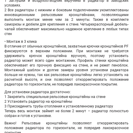
1 Заглушки и воздухоотводчик вкручены в радиатор в заводских
условиях.
2 Все радиаторы с нижним и боковым подключением укомплектованы
инновационными рельсовыми кронштейнами, позволяющими
выполнить монтаж менее чем за 2 минуты. Также в комплекте
саморезы и дюбели для крепления к стене. Четырехраспорный дюбель-
чапай обеспечивает максимально надежное крепление в любых типах
стен
• Монтаж в 3 клика
В отличие от обычных кронштейнов, захватные крючки кронштейнов PF
фиксируются в верхнем положении. При монтаже не требуется
удерживать крючок кронштейна вручную, поэтому установить
радиатор может всего один монтажник. Профиль стенки кронштейна
обеспечивает его прочную фиксацию на стене, и не режет пеноблок.
Монтажный шаблон и долгие замеры уровня установки радиатора
больше не нужны, так как рельсовые кронштейны легко установить на
расчетной высоте, и они позволяют откорректировать положение
радиатора по горизонтали, не повредив лакокрасочное покрытие.
Для установки радиатора достаточно:
1 Закрепить специальные рельсовые кронштейны на стене
2 Установить радиатор на кронштейны
3 Присоединить трубы отопления к установленному радиатору
Теперь весь монтаж займет не более 2 минут – радиатор полностью
собран и готов к установке.
Важно! Рельсовые кронштейны позволяют откорректировать
положение радиатора по горизонтали, не повредив лакокрасочное
покрытие.