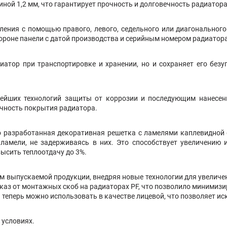
ой 1,2 мм, что гарантирует прочность и долговечность радиатора
ления с помощью правого, левого, седельного или диагонального
роне панели с датой производства и серийным номером радиатора
атор при транспортировке и хранении, но и сохраняет его без
ейших технологий защиты от коррозии и последующим нанесен
ечность покрытия радиатора.
о разработанная декоративная решетка с ламелями каплевидно
ламели, не задерживаясь в них. Это способствует увеличению
высить теплоотдачу до 3%.
 выпускаемой продукции, внедряя новые технологии для увеличени
каз от монтажных скоб на радиаторах PF, что позволило минимиз
а теперь можно использовать в качестве лицевой, что позволяет 
 условиях.