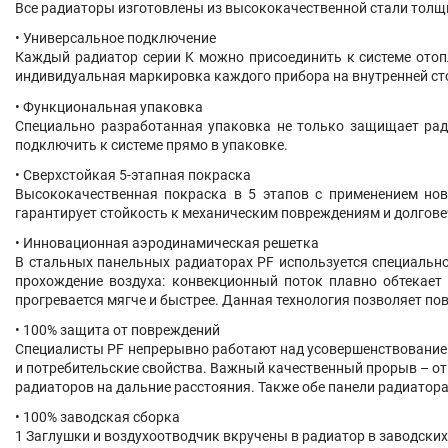
Все радиаторы изготовлены из высококачественной стали толщин
• Универсальное подключение
Каждый радиатор серии K можно присоединить к системе отоп
индивидуальная маркировка каждого прибора на внутренней сто
• Функциональная упаковка
Специально разработанная упаковка не только защищает ради
подключить к системе прямо в упаковке.
• Сверхстойкая 5-этапная покраска
Высококачественная покраска в 5 этапов с применением нов
гарантирует стойкость к механическим повреждениям и долгов
• Инновационная аэродинамическая решетка
В стальных панельных радиаторах PF используется специальн
прохождение воздуха: конвекционный поток плавно обтекает 
прогревается мягче и быстрее. Данная технология позволяет по
• 100% защита от повреждений
Специалисты PF непрерывно работают над усовершенствованием
и потребительские свойства. Важный качественный прорыв – от
радиаторов на дальние расстояния. Также обе панели радиатор
• 100% заводская сборка
1 Заглушки и воздухоотводчик вкручены в радиатор в заводских