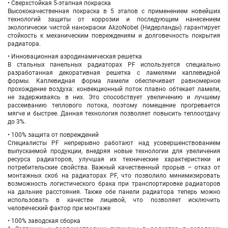
• Сверхстойкая 5-этапная покраска
Высококачественная покраска в 5 этапов с применением новейших
технологий защиты от коррозии и последующим нанесением
экологически чистой нанокраски AkzoNobel (Нидерланды) гарантирует
стойкость к механическим повреждениям и долговечность покрытия
радиатора.
• Инновационная аэродинамическая решетка
В стальных панельных радиаторах PF используется специально
разработанная декоративная решетка с ламелями каплевидной
формы. Каплевидная форма ламели обеспечивает равномерное
прохождение воздуха: конвекционный поток плавно обтекает ламели,
не задерживаясь в них. Это способствует увеличению и лучшему
рассеиванию теплового потока, поэтому помещение прогревается
мягче и быстрее. Данная технология позволяет повысить теплоотдачу
до 3%.
• 100% защита от повреждений
Специалисты PF непрерывно работают над усовершенствованием
выпускаемой продукции, внедряя новые технологии для увеличения
ресурса радиаторов, улучшая их технические характеристики и
потребительские свойства. Важный качественный прорыв – отказ от
монтажных скоб на радиаторах PF, что позволило минимизировать
возможность логистического брака при транспортировке радиаторов
на дальние расстояния. Также обе панели радиатора теперь можно
использовать в качестве лицевой, что позволяет исключить
человеческий фактор при монтаже
• 100% заводская сборка