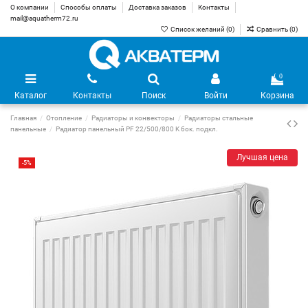
О компании
Способы оплаты
Доставка заказов
Контакты
mail@aquatherm72.ru
Список желаний (
0
)
Сравнить (
0
)
0
Каталог
Контакты
Поиск
Войти
Корзина
Главная
Отопление
Радиаторы и конвекторы
Радиаторы стальные
панельные
Радиатор панельный PF 22/500/800 K бок. подкл.
Лучшая цена
-5%