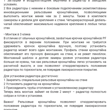
1 Заглушки и воздухоотводчик вкручены в радиатор в заводских
условиях.
2 Все радиаторы с нижним и боковым подключением укомплектованы
инновационными рельсовыми кронштейнами, позволяющими
выполнить монтаж менее чем за 2 минуты. Также в комплекте
саморезы и дюбели для крепления к стене. Четырехраспорный дюбель-
чапай обеспечивает максимально надежное крепление в любых типах
стен
• Монтаж в 3 клика
В отличие от обычных кронштейнов, захватные крючки кронштейнов PF
фиксируются в верхнем положении. При монтаже не требуется
удерживать крючок кронштейна вручную, поэтому установить
радиатор может всего один монтажник. Профиль стенки кронштейна
обеспечивает его прочную фиксацию на стене, и не режет пеноблок.
Монтажный шаблон и долгие замеры уровня установки радиатора
больше не нужны, так как рельсовые кронштейны легко установить на
расчетной высоте, и они позволяют откорректировать положение
радиатора по горизонтали, не повредив лакокрасочное покрытие.
Для установки радиатора достаточно:
1 Закрепить специальные рельсовые кронштейны на стене
2 Установить радиатор на кронштейны
3 Присоединить трубы отопления к установленному радиатору
Теперь весь монтаж займет не более 2 минут – радиатор полностью
собран и готов к установке.
Важно! Рельсовые кронштейны позволяют откорректировать
положение радиатора по горизонтали, не повредив лакокрасочное
покрытие.