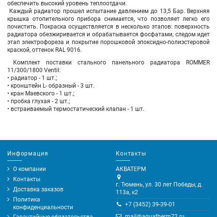
обеспечить высокий уровень теплоотдачи.
Каждый радиатор прошел испытание давлением до 13,5 Бар. Верхняя
крышка отопительного прибора снимается, что позволяет легко его
почистить. Покраска осуществляется в несколько этапов: поверхность
радиатора обезжиривается и обрабатывается фосфатами, следом идет
этап электрофореза и покрытие порошковой эпоксидно-полиэстеровой
краской, оттенок RAL 9016.
Комплект поставки стального панельного радиатора ROMMER
11/300/1800 Ventil:
• радиатор - 1 шт.;
• кронштейн L- образный - 3 шт.
• кран Маевского - 1 шт.;
• пробка глухая - 2 шт.;
• встраиваемый термостатический клапан - 1 шт.
Информация
Контакты
О компании
АКВАТЕРМ
Контакты
г. Тюмень, ул. 30 лет Победы, д.
Доставка заказов
113а, к2
Политика
+7 (3452) 39-39-01
конфиденциальности
mail@aquatherm72.ru