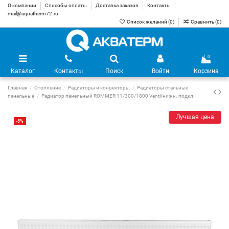
О компании
Способы оплаты
Доставка заказов
Контакты
mail@aquatherm72.ru
Список желаний (
0
)
Сравнить (
0
)
0
Каталог
Контакты
Поиск
Войти
Корзина
Главная
Отопление
Радиаторы и конвекторы
Радиаторы стальные
панельные
Радиатор панельный ROMMER 11/300/1800 Ventil нижн. подкл.
Лучшая цена
-5%