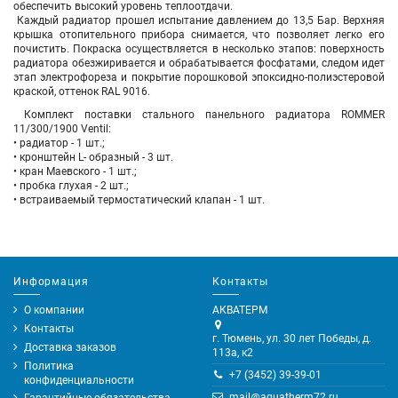
обеспечить высокий уровень теплоотдачи.
Каждый радиатор прошел испытание давлением до 13,5 Бар. Верхняя
крышка отопительного прибора снимается, что позволяет легко его
почистить. Покраска осуществляется в несколько этапов: поверхность
радиатора обезжиривается и обрабатывается фосфатами, следом идет
этап электрофореза и покрытие порошковой эпоксидно-полиэстеровой
краской, оттенок RAL 9016.
Комплект поставки стального панельного радиатора ROMMER
11/300/1900 Ventil:
• радиатор - 1 шт.;
• кронштейн L- образный - 3 шт.
• кран Маевского - 1 шт.;
• пробка глухая - 2 шт.;
• встраиваемый термостатический клапан - 1 шт.
Информация
Контакты
О компании
АКВАТЕРМ
Контакты
г. Тюмень, ул. 30 лет Победы, д.
Доставка заказов
113а, к2
Политика
+7 (3452) 39-39-01
конфиденциальности
mail@aquatherm72.ru