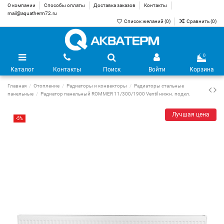
О компании
Способы оплаты
Доставка заказов
Контакты
mail@aquatherm72.ru
Список желаний (
0
)
Сравнить (
0
)
0
Каталог
Контакты
Поиск
Войти
Корзина
Главная
Отопление
Радиаторы и конвекторы
Радиаторы стальные
панельные
Радиатор панельный ROMMER 11/300/1900 Ventil нижн. подкл.
Лучшая цена
-5%