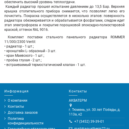
обеспечить высокий уровень теплоотдачи.
Каждый радиатор прошел испытание давлением до 13,5 Бар. Верхняя
крышка отопительного прибора снимается, что позволяет легко его
почистить. Покраска осуществляется в несколько этапов: поверхность
радиатора обезжиривается и обрабатывается фосфатами, следом идет
этап электрофореза и покрытие порошковой эпоксидно-полиэстеровой
краской, оттенок RAL 9016.
Комплект поставки стального панельного радиатора ROMMER
11/300/2300 Ventil:
• радиатор - 1 шт.;
• кронштейн L- образный - 3 шт.
• кран Маевского - 1 шт.;
• пробка глухая - 2 шт.;
• встраиваемый термостатический клапан - 1 шт.
Информация
Контакты
О компании
АКВАТЕРМ
Контакты
г. Тюмень, ул. 30 лет Победы, д.
Доставка заказов
113а, к2
Политика
+7 (3452) 39-39-01
конфиденциальности
mail@aquatherm72.ru