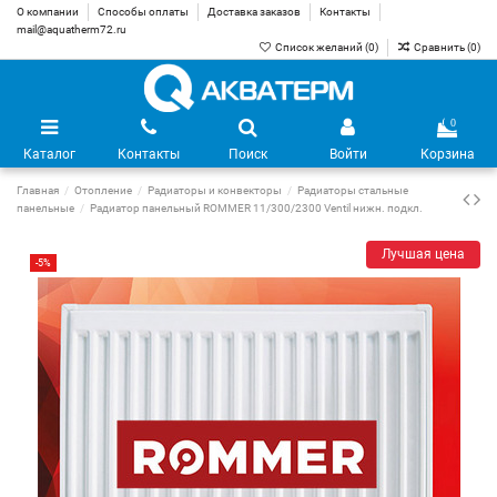
О компании
Способы оплаты
Доставка заказов
Контакты
mail@aquatherm72.ru
Список желаний (
0
)
Сравнить (
0
)
0
Каталог
Контакты
Поиск
Войти
Корзина
Главная
Отопление
Радиаторы и конвекторы
Радиаторы стальные
панельные
Радиатор панельный ROMMER 11/300/2300 Ventil нижн. подкл.
Лучшая цена
-5%