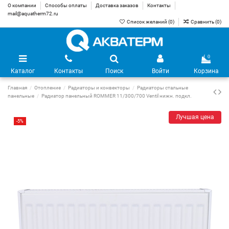
О компании
Способы оплаты
Доставка заказов
Контакты
mail@aquatherm72.ru
Список желаний (
0
)
Сравнить (
0
)
0
Каталог
Контакты
Поиск
Войти
Корзина
Главная
Отопление
Радиаторы и конвекторы
Радиаторы стальные
панельные
Радиатор панельный ROMMER 11/300/700 Ventil нижн. подкл.
Лучшая цена
-5%