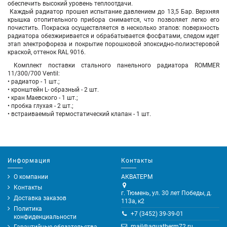
обеспечить высокий уровень теплоотдачи.
Каждый радиатор прошел испытание давлением до 13,5 Бар. Верхняя
крышка отопительного прибора снимается, что позволяет легко его
почистить. Покраска осуществляется в несколько этапов: поверхность
радиатора обезжиривается и обрабатывается фосфатами, следом идет
этап электрофореза и покрытие порошковой эпоксидно-полиэстеровой
краской, оттенок RAL 9016.
Комплект поставки стального панельного радиатора ROMMER
11/300/700 Ventil:
• радиатор - 1 шт.;
• кронштейн L- образный - 2 шт.
• кран Маевского - 1 шт.;
• пробка глухая - 2 шт.;
• встраиваемый термостатический клапан - 1 шт.
Информация
Контакты
О компании
АКВАТЕРМ
Контакты
г. Тюмень, ул. 30 лет Победы, д.
Доставка заказов
113а, к2
Политика
+7 (3452) 39-39-01
конфиденциальности
mail@aquatherm72.ru