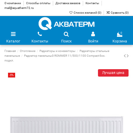
О компании
Способы оплаты
Доставка заказов
Контакты
mail@aquatherm72.ru
Список желаний (
0
)
Сравнить (
0
)
0
Каталог
Контакты
Поиск
Войти
Корзина
Главная
Отопление
Радиаторы и конвекторы
Радиаторы стальные
панельные
Радиатор панельный ROMMER 11/500/1100 Compact бок.
подкл.
Лучшая цена
-5%