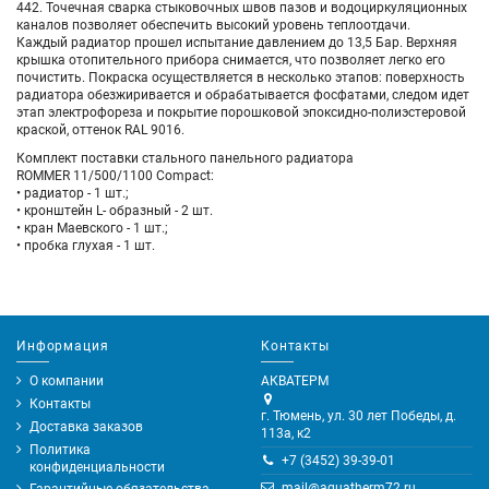
442. Точечная сварка стыковочных швов пазов и водоциркуляционных
каналов позволяет обеспечить высокий уровень теплоотдачи.
Каждый радиатор прошел испытание давлением до 13,5 Бар. Верхняя
крышка отопительного прибора снимается, что позволяет легко его
почистить. Покраска осуществляется в несколько этапов: поверхность
радиатора обезжиривается и обрабатывается фосфатами, следом идет
этап электрофореза и покрытие порошковой эпоксидно-полиэстеровой
краской, оттенок RAL 9016.
Комплект поставки стального панельного радиатора
ROMMER 11/500/1100 Compact:
• радиатор - 1 шт.;
• кронштейн L- образный - 2 шт.
• кран Маевского - 1 шт.;
• пробка глухая - 1 шт.
Информация
Контакты
О компании
АКВАТЕРМ
Контакты
г. Тюмень, ул. 30 лет Победы, д.
Доставка заказов
113а, к2
Политика
+7 (3452) 39-39-01
конфиденциальности
mail@aquatherm72.ru