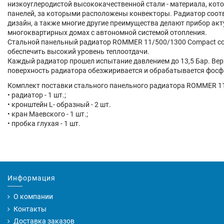
низкоуглеродистой высококачественной стали - материала, кото
панелей, за которыми расположены конвекторы. Радиатор соотв
дизайн, а также многие другие преимущества делают прибор ак
многоквартирных домах с автономной системой отопления.
Стальной панельный радиатор ROMMER 11/500/1300 Compact соо
обеспечить высокий уровень теплоотдачи.
Каждый радиатор прошел испытание давлением до 13,5 Бар. Верх
поверхность радиатора обезжиривается и обрабатывается фосфа
Комплект поставки стального панельного радиатора ROMMER 1
• радиатор - 1 шт.;
• кронштейн L- образный - 2 шт.
• кран Маевского - 1 шт.;
• пробка глухая - 1 шт.
Информация
О компании
Контакты
Доставка заказов