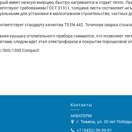
рый имеет низкую инерцию, быстро нагревается и отдает тепло. П
етствуют требованиям ГОСТ 31311, толщина листа составляет не м
туальными для установки в малоэтажном строительстве, частных д
тветствует стандарту качества TS EN 442. Точечная сварка стык
няя крышка отопительного прибора снимается, что позволяет легк
тами, следом идет этап электрофореза и покрытие порошковой эп
1/500/1300 Compact:
Контакты
АКВАТЕРМ
г. Тюмень, ул. 30 лет Победы,
+7 (3452) 39-39-01