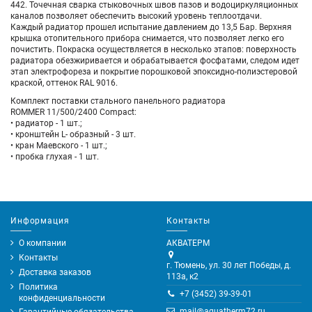
442. Точечная сварка стыковочных швов пазов и водоциркуляционных
каналов позволяет обеспечить высокий уровень теплоотдачи.
Каждый радиатор прошел испытание давлением до 13,5 Бар. Верхняя
крышка отопительного прибора снимается, что позволяет легко его
почистить. Покраска осуществляется в несколько этапов: поверхность
радиатора обезжиривается и обрабатывается фосфатами, следом идет
этап электрофореза и покрытие порошковой эпоксидно-полиэстеровой
краской, оттенок RAL 9016.
Комплект поставки стального панельного радиатора
ROMMER 11/500/2400 Compact:
• радиатор - 1 шт.;
• кронштейн L- образный - 3 шт.
• кран Маевского - 1 шт.;
• пробка глухая - 1 шт.
Информация
Контакты
О компании
АКВАТЕРМ
Контакты
г. Тюмень, ул. 30 лет Победы, д.
Доставка заказов
113а, к2
Политика
+7 (3452) 39-39-01
конфиденциальности
mail@aquatherm72.ru