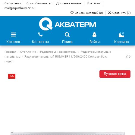
О компании
Способы оплаты
Доставка заказов
Контакты
mail@aquatherm72.ru
Список желаний (
0
)
Сравнить (
0
)
0
Каталог
Контакты
Поиск
Войти
Корзина
Главная
Отопление
Радиаторы и конвекторы
Радиаторы стальные
панельные
Радиатор панельный ROMMER 11/500/2400 Compact бок.
подкл.
Лучшая цена
-5%