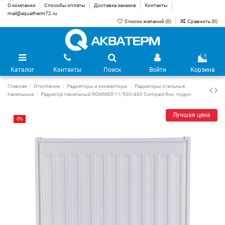
О компании
Способы оплаты
Доставка заказов
Контакты
mail@aquatherm72.ru
Список желаний (
0
)
Сравнить (
0
)
0
Каталог
Контакты
Поиск
Войти
Корзина
Главная
Отопление
Радиаторы и конвекторы
Радиаторы стальные
панельные
Радиатор панельный ROMMER 11/500/400 Compact бок. подкл.
Лучшая цена
-5%