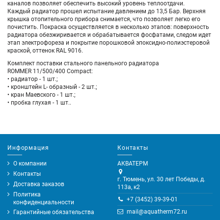
каналов позволяет обеспечить высокий уровень теплоотдачи.
Каждый радиатор прошел испытание давлением до 13,5 Бар. Верхняя
крышка отопительного прибора снимается, что позволяет легко его
почистить. Покраска осуществляется в несколько этапов: поверхность
радиатора обезжиривается и обрабатывается фосфатами, следом идет
этап электрофореза и покрытие порошковой эпоксидно-полиэстеровой
краской, оттенок RAL 9016.
Комплект поставки стального панельного радиатора
ROMMER
11/500/400
Compact:
• радиатор - 1 шт.;
• кронштейн L- образный - 2 шт.;
• кран Маевского - 1 шт.;
• пробка глухая - 1 шт..
Информация
Контакты
О компании
АКВАТЕРМ
Контакты
г. Тюмень, ул. 30 лет Победы, д.
Доставка заказов
113а, к2
Политика
+7 (3452) 39-39-01
конфиденциальности
mail@aquatherm72.ru
Гарантийные обязательства