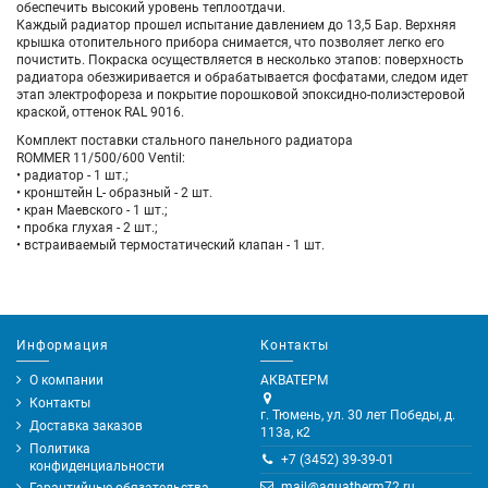
обеспечить высокий уровень теплоотдачи.
Каждый радиатор прошел испытание давлением до 13,5 Бар. Верхняя
крышка отопительного прибора снимается, что позволяет легко его
почистить. Покраска осуществляется в несколько этапов: поверхность
радиатора обезжиривается и обрабатывается фосфатами, следом идет
этап электрофореза и покрытие порошковой эпоксидно-полиэстеровой
краской, оттенок RAL 9016.
Комплект поставки стального панельного радиатора
ROMMER
11/500/600
Ventil:
• радиатор - 1 шт.;
• кронштейн L- образный - 2 шт.
• кран Маевского - 1 шт.;
• пробка глухая - 2 шт.;
• встраиваемый термостатический клапан - 1 шт.
Информация
Контакты
О компании
АКВАТЕРМ
Контакты
г. Тюмень, ул. 30 лет Победы, д.
Доставка заказов
113а, к2
Политика
+7 (3452) 39-39-01
конфиденциальности
mail@aquatherm72.ru