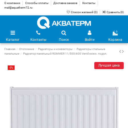
О компании
Способы оплаты
Доставка заказов
Контакты
mail@aquatherm72.ru
Список желаний (
0
)
Сравнить (
0
)
0
Каталог
Контакты
Поиск
Войти
Корзина
Главная
Отопление
Радиаторы и конвекторы
Радиаторы стальные
панельные
Радиатор панельный ROMMER 11/500/600 Ventil нижн. подкл.
Лучшая цена
-5%